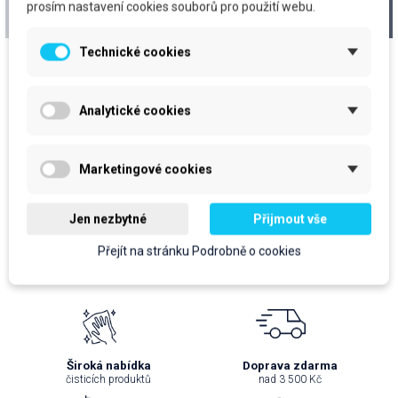
Dávkovací uzávěr 1ks
Pumpa pro dezinfekci
prosím nastavení cookies souborů pro použití webu.
na ruce, bal 20ks
Technické cookies
cena za kus: 19,90 Kč bez DPH
cena za kus: 21,79 Kč bez DPH
Skladem
Očekáváme dodání zboží
Analytické cookies
prodejní jednotka: ks
prodejní jednotka: bal
19,90 Kč
435,70 Kč
Marketingové cookies
24,08 Kč
S DPH
527,20 Kč
S DPH
Do košíku
Do košíku
Jen nezbytné
Přijmout vše
Přejít na stránku Podrobně o cookies
Široká nabídka
Doprava zdarma
čisticích produktů
nad 3 500 Kč