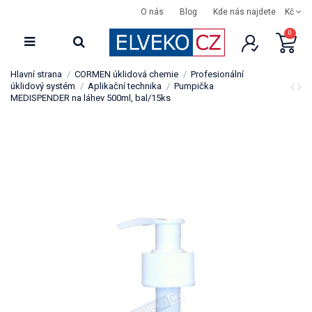
O nás
Blog
Kde nás najdete
Kč
0
Hlavní strana
CORMEN úklidová chemie
Profesionální
úklidový systém
Aplikační technika
Pumpička
MEDISPENDER na láhev 500ml, bal/15ks