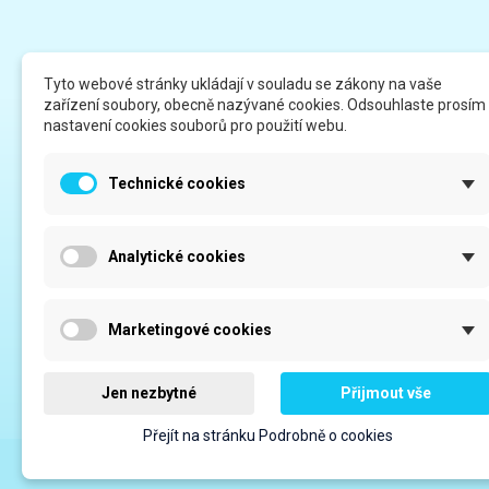
Tyto webové stránky ukládají v souladu se zákony na vaše
zařízení soubory, obecně nazývané cookies. Odsouhlaste prosím
Odkazy
Infor
nastavení cookies souborů pro použití webu.
Registrace - více informací
Katalo
Technické cookies
Servis a poradenství
Obchod
Netkaná textilie
Ochran
Analytické cookies
Kontakt
Odstou
O nás
Podrob
Marketingové cookies
Doprava
Jen nezbytné
Přijmout vše
Přejít na stránku Podrobně o cookies
Sídlo firmy: ELVEKO CZ s.r.o., třída Kpt. Jaroše 19