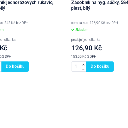
ík jednorázových rukavic,
Zásobník na hyg. sáčky, 584
ílý
plast, bílý
kus: 242 Kč bez DPH
cena za kus: 126,90 Kč bez DPH
em
Skladem
jednotka: ks
prodejní jednotka: ks
 Kč
126,90 Kč
Kč
S DPH
153,55 Kč
S DPH
Do košíku
Do košíku