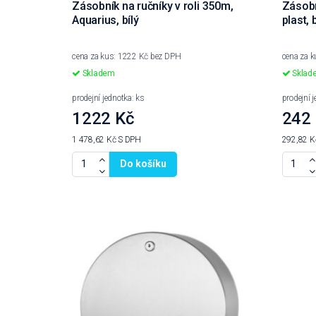
Zásobník na ručníky v roli 350m,
Zásobn
Aquarius, bílý
plast, b
cena za kus: 1222 Kč bez DPH
cena za 
Skladem
Sklad
prodejní jednotka: ks
prodejní 
1222 Kč
242
1 478,62 Kč
S DPH
292,82 
Do košíku