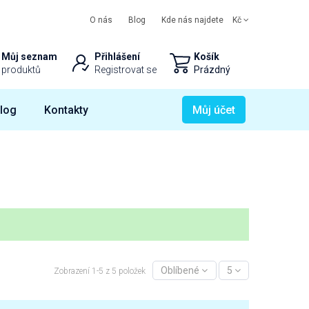
O nás
Blog
Kde nás najdete
Kč
Můj seznam
Přihlášení
Košík
produktů
Registrovat se
Prázdný
log
Kontakty
Můj účet
Oblíbené
5
Zobrazení 1-5 z 5 položek