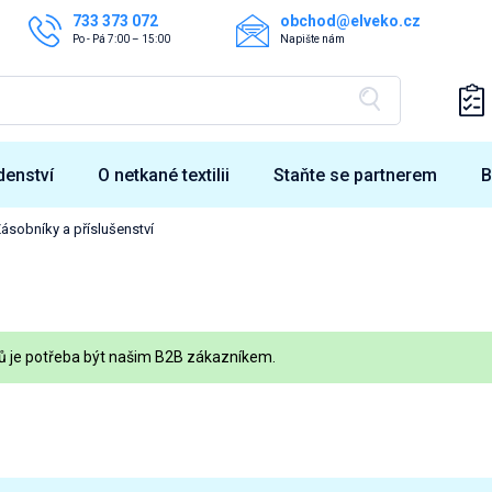
733 373 072
obchod@elveko.cz
Po - Pá 7:00 – 15:00
Napište nám
denství
O netkané textilii
Staňte se partnerem
B
ásobníky a příslušenství
tů je potřeba být našim B2B zákazníkem.