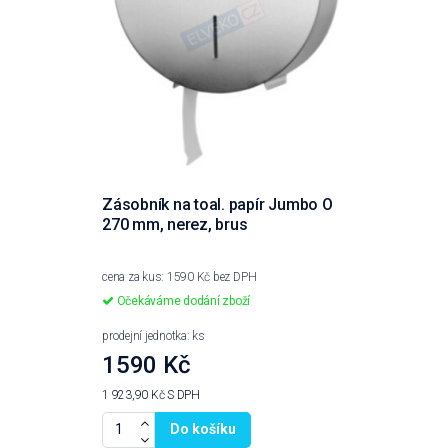
Zásobník na toal. papír Jumbo O
270 mm, nerez, brus
cena za kus: 1590 Kč bez DPH
Očekáváme dodání zboží
prodejní jednotka: ks
1590 Kč
1 923,90 Kč
S DPH
Do košíku