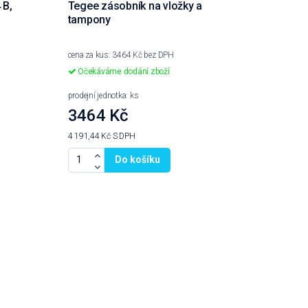
 B,
Tegee zásobník na vložky a
tampony
cena za kus: 3464 Kč bez DPH
Očekáváme dodání zboží
prodejní jednotka: ks
3464 Kč
4 191,44 Kč
S DPH
Do košíku