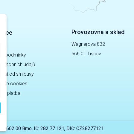
Provozovna a sklad
mace
Wagnerova 832
gy
666 01 Tišnov
ní podmínky
a osobních údajů
pení od smlouvy
ně o cookies
 a platba
22/3, 602 00 Brno, IČ: 282 77 121, DIČ: CZ28277121