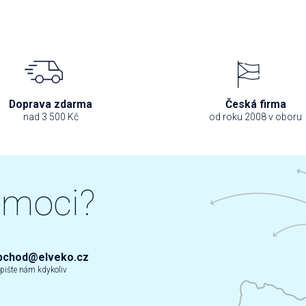
Doprava zdarma
Česká firma
nad 3 500 Kč
od roku 2008 v oboru
omoci?
bchod@elveko.cz
pište nám kdykoliv