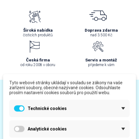
Široká nabídka
Doprava zdarma
čisticích produktů
nad 3 500 Kč
Česká firma
Servis a montáž
od roku 2008 v oboru
přijedeme k vám
Tyto webové stránky ukládají v souladu se zákony na vaše
zařízení soubory, obecně nazývané cookies. Odsouhlaste
Jak můžeme pomoci?
prosím nastavení cookies souborů pro použití webu.
Technické cookies
Analytické cookies
+420 733 373 072
Po - Pá 07:00 – 15:00