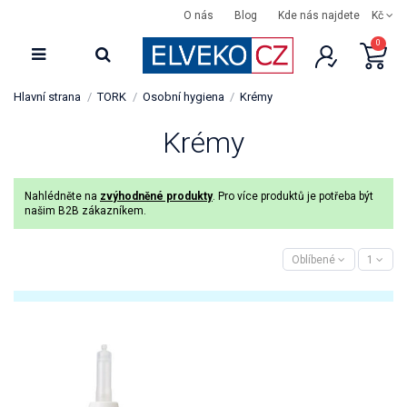
O nás
Blog
Kde nás najdete
Kč
0
Hlavní strana
TORK
Osobní hygiena
Krémy
Krémy
Nahlédněte na
zvýhodněné produkty
. Pro více produktů je potřeba být
našim B2B zákazníkem.
Oblíbené
1