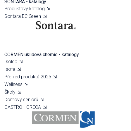
SONTARA - katalogy
Produktový katalog
⇲
Sontara EC Green
⇲
CORMEN úklidová chemie - katalogy
Isolda
⇲
Isofa
⇲
Přehled produktů 2025
⇲
Wellness
⇲
Školy
⇲
Domovy seniorů
⇲
GASTRO HORECA
⇲