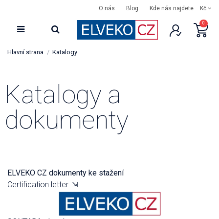
O nás
Blog
Kde nás najdete
Kč
0
Hlavní strana
Katalogy
Katalogy a
dokumenty
ELVEKO CZ dokumenty ke stažení
Certification letter
⇲