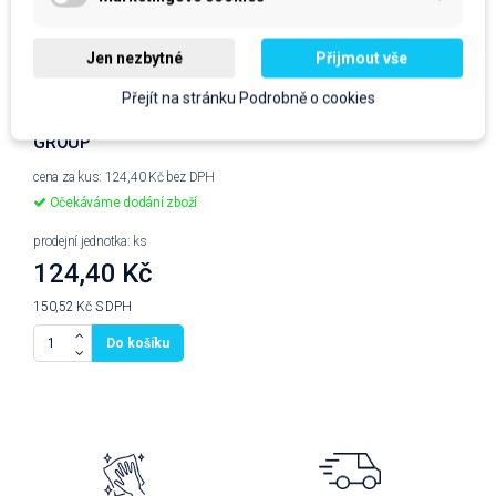
Jen nezbytné
Přijmout vše
ISOLDA disinfection
Přejít na stránku Podrobně o cookies
SKIN, gelová, 1,7l,
GROUP
cena za kus: 124,40 Kč bez DPH
Očekáváme dodání zboží
prodejní jednotka: ks
124,40 Kč
150,52 Kč
S DPH
Do košíku