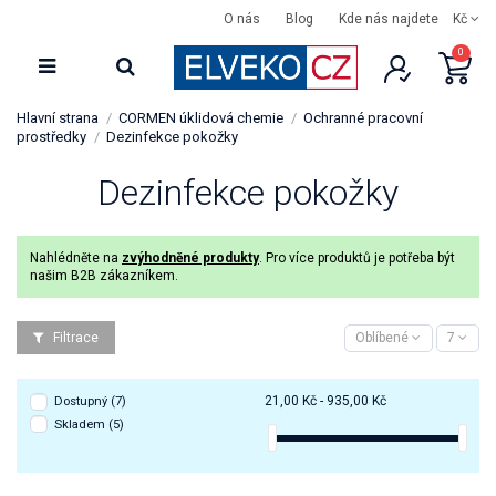
O nás
Blog
Kde nás najdete
Kč
0
Hlavní strana
CORMEN úklidová chemie
Ochranné pracovní
prostředky
Dezinfekce pokožky
Dezinfekce pokožky
Nahlédněte na
zvýhodněné produkty
. Pro více produktů je potřeba být
našim B2B zákazníkem.
Filtrace
Oblíbené
7
21,00 Kč - 935,00 Kč
Dostupný
(7)
Skladem
(5)