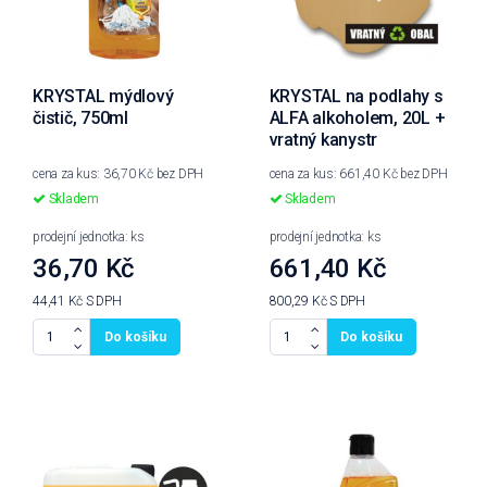
KRYSTAL mýdlový
KRYSTAL na podlahy s
čistič, 750ml
ALFA alkoholem, 20L +
vratný kanystr
cena za kus: 36,70 Kč bez DPH
cena za kus: 661,40 Kč bez DPH
Skladem
Skladem
prodejní jednotka: ks
prodejní jednotka: ks
36,70 Kč
661,40 Kč
44,41 Kč
S DPH
800,29 Kč
S DPH
Do košíku
Do košíku