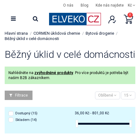
O nás
Blog
Kde nás najdete
Kč
0
Hlavní strana
CORMEN úklidová chemie
Bytová drogerie
Běžný úklid v celé domácnosti
Běžný úklid v celé domácnosti
Nahlédněte na
zvýhodněné produkty
. Pro více produktů je potřeba být
našim B2B zákazníkem.
Filtrace
Oblíbené
15
36,00 Kč - 801,00 Kč
Dostupný
(15)
Skladem
(14)