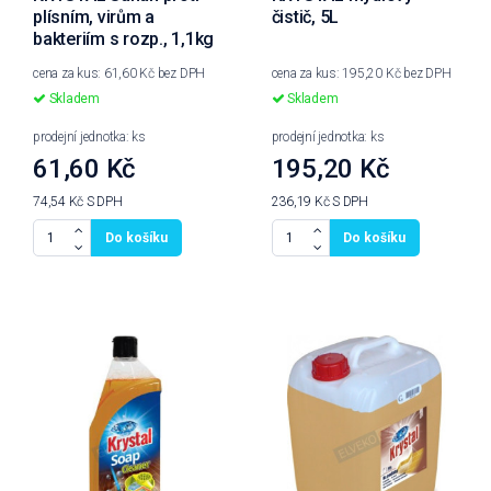
plísním, virům a
čistič, 5L
bakteriím s rozp., 1,1kg
cena za kus: 61,60 Kč bez DPH
cena za kus: 195,20 Kč bez DPH
Skladem
Skladem
prodejní jednotka: ks
prodejní jednotka: ks
61,60 Kč
195,20 Kč
74,54 Kč
S DPH
236,19 Kč
S DPH
Do košíku
Do košíku