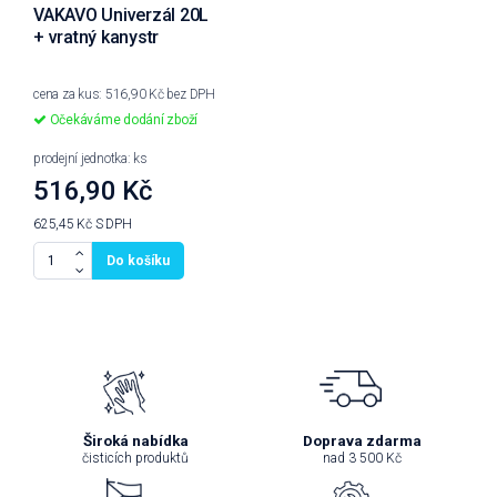
VAKAVO Univerzál 20L
+ vratný kanystr
cena za kus: 516,90 Kč bez DPH
Očekáváme dodání zboží
prodejní jednotka: ks
516,90 Kč
625,45 Kč
S DPH
Do košíku
Široká nabídka
Doprava zdarma
čisticích produktů
nad 3 500 Kč