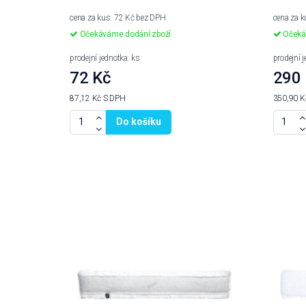
cena za kus: 72 Kč bez DPH
cena za 
Očekáváme dodání zboží
Očeká
prodejní jednotka: ks
prodejní 
72 Kč
290
87,12 Kč
S DPH
350,90 
Do košíku