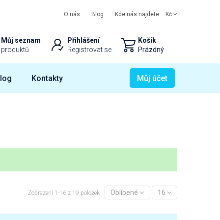
O nás
Blog
Kde nás najdete
Kč
Můj seznam
Přihlášení
Košík
produktů
Registrovat se
Prázdný
log
Kontakty
Můj účet
Oblíbené
16
Zobrazení 1-16 z 19 položek