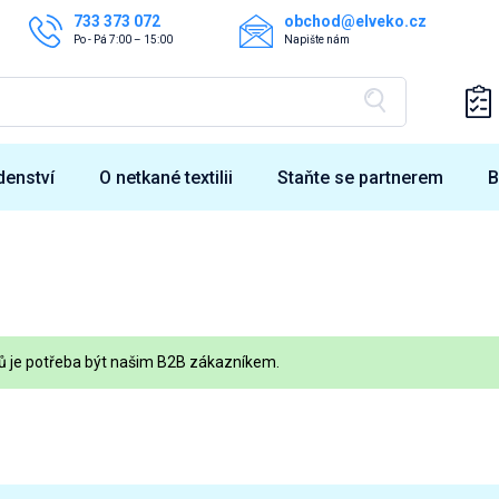
733 373 072
obchod@elveko.cz
Po - Pá 7:00 – 15:00
Napište nám
denství
O netkané textilii
Staňte se partnerem
B
tů je potřeba být našim B2B zákazníkem.