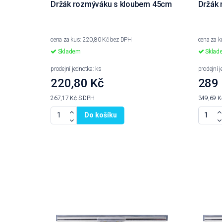
Držák rozmýváku s kloubem 45cm
Držák
cena za kus: 220,80 Kč bez DPH
cena za 
Skladem
Sklad
prodejní jednotka: ks
prodejní 
220,80 Kč
289
267,17 Kč
S DPH
349,69 
Do košíku