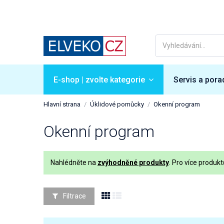
E-shop | zvolte kategorie
Servis a pora
Hlavní strana
Úklidové pomůcky
Okenní program
Okenní program
Nahlédněte na
zvýhodněné produkty
. Pro více produk
Filtrace