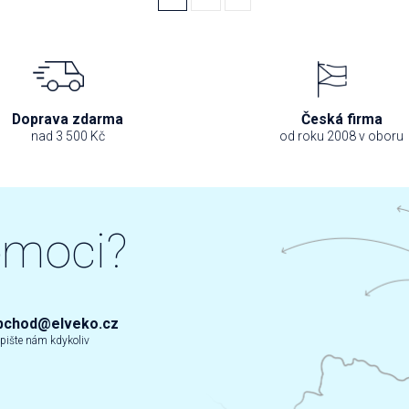
Doprava zdarma
Česká firma
nad 3 500 Kč
od roku 2008 v oboru
omoci?
bchod@elveko.cz
pište nám kdykoliv