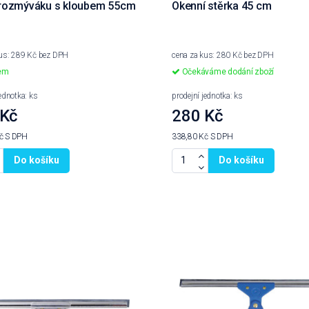
 rozmýváku s kloubem 55cm
Okenní stěrka 45 cm
kus: 289 Kč bez DPH
cena za kus: 280 Kč bez DPH
em
Očekáváme dodání zboží
jednotka: ks
prodejní jednotka: ks
 Kč
280 Kč
Kč
S DPH
338,80 Kč
S DPH
Do košíku
Do košíku