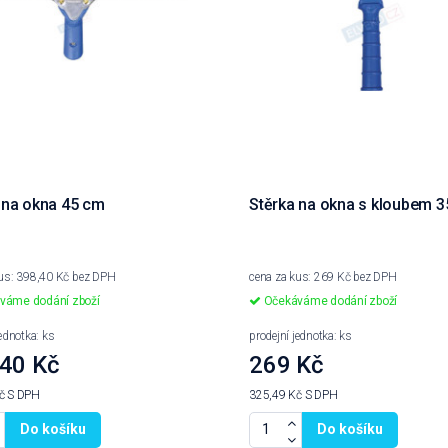
 na okna 45 cm
Stěrka na okna s kloubem 
kus: 398,40 Kč bez DPH
cena za kus: 269 Kč bez DPH
váme dodání zboží
Očekáváme dodání zboží
jednotka: ks
prodejní jednotka: ks
40 Kč
269 Kč
Kč
S DPH
325,49 Kč
S DPH
Do košíku
Do košíku