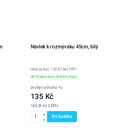
m
Návlek k rozmýváku 45cm, bílý
cena za kus: 135 Kč bez DPH
Očekáváme dodání zboží
prodejní jednotka: ks
135 Kč
163,35 Kč
S DPH
Do košíku