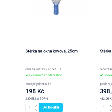
Stěrka na okna kovová, 25cm
Stěrka
cena za kus: 198 Kč bez DPH
cena za 
Očekáváme dodání zboží
Očeká
prodejní jednotka: ks
prodejní 
198 Kč
398,
239,58 Kč
S DPH
482,06 
Do košíku