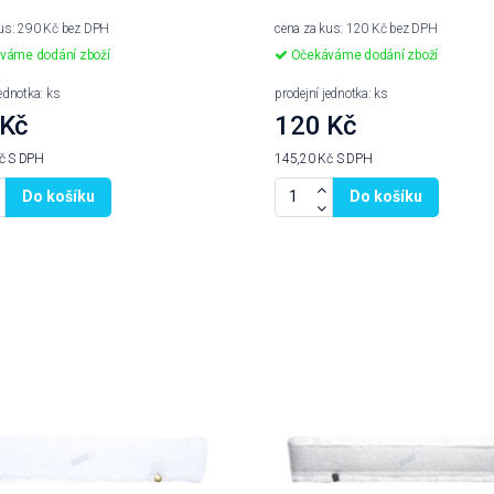
kus: 290 Kč bez DPH
cena za kus: 120 Kč bez DPH
váme dodání zboží
Očekáváme dodání zboží
jednotka: ks
prodejní jednotka: ks
 Kč
120 Kč
Kč
S DPH
145,20 Kč
S DPH
Do košíku
Do košíku