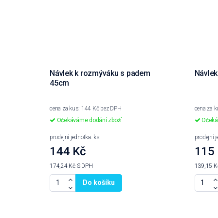
Návlek k rozmýváku s padem
Návlek
45cm
cena za kus: 144 Kč bez DPH
cena za 
Očekáváme dodání zboží
Očeká
prodejní jednotka: ks
prodejní 
144 Kč
115
174,24 Kč
S DPH
139,15 
Do košíku