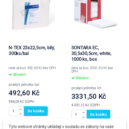
N-TEX 23x22,5cm, bílý,
SONTARA EC,
300ks/bal
30,5x30,5cm, white,
1000 ks, box
cena za kus: 492,60 Kč bez DPH
cena za kus: 3331,50 Kč bez
DPH
Skladem
Skladem
prodejní jednotka: bal
prodejní jednotka: krt
492,60 Kč
3331,50 Kč
596,05 Kč
S DPH
4 031,12 Kč
S DPH
Do košíku
Do košíku
Tyto webové stránky ukládají v souladu se zákony na vaše