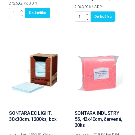
2 325,62 Kč
S DPH
2 043,09 Kč
S DPH
Do košíku
Do košíku
SONTARA EC LIGHT,
SONTARA INDUSTRY
30x30cm, 1200ks, box
55, 42x40cm, červená,
30ks
cena za kus: 4369,39 Kč bez
cena za kus: 218 Kč bez DPH