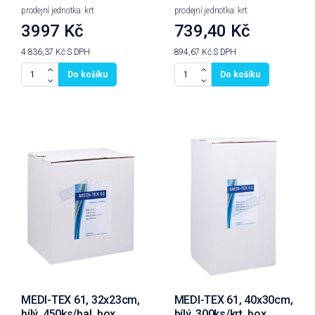
prodejní jednotka: krt
prodejní jednotka: krt
3997 Kč
739,40 Kč
4 836,37 Kč
S DPH
894,67 Kč
S DPH
Do košíku
Do košíku
MEDI-TEX 61, 32x23cm,
MEDI-TEX 61, 40x30cm,
bílý, 450ks/bal, box
bílý, 300ks/krt, box