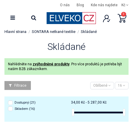
O nás
Blog
Kde nás najdete
Kč
0
Hlavní strana
SONTARA netkané textilie
Skládané
Skládané
Nahlédněte na
zvýhodněné produkty
. Pro více produktů je potřeba být
našim B2B zákazníkem.
Filtrace
Oblíbené
16
34,00 Kč - 5 287,00 Kč
Dostupný
(21)
Skladem
(16)