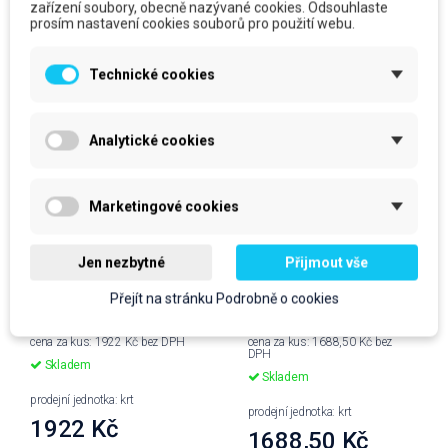
zařízení soubory, obecně nazývané cookies. Odsouhlaste
prosím nastavení cookies souborů pro použití webu.
Technické cookies
Analytické cookies
Marketingové cookies
Jen nezbytné
Přijmout vše
SONTARA EC,
SONTARA EC GRIP,
30,5x42cm, white, 250
32,5x42cm, tyrkys,
Přejít na stránku Podrobně o cookies
ks, box
300ks, box
cena za kus: 1922 Kč bez DPH
cena za kus: 1688,50 Kč bez
DPH
Skladem
Skladem
prodejní jednotka: krt
prodejní jednotka: krt
1922 Kč
1688,50 Kč