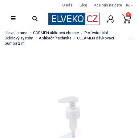
O nás
Blog
Kde nás najdete
Kč
0
Hlavní strana
CORMEN úklidová chemie
Profesionální
úklidový systém
Aplikační technika
CLEAMEN dávkovací
pumpa 2 ml