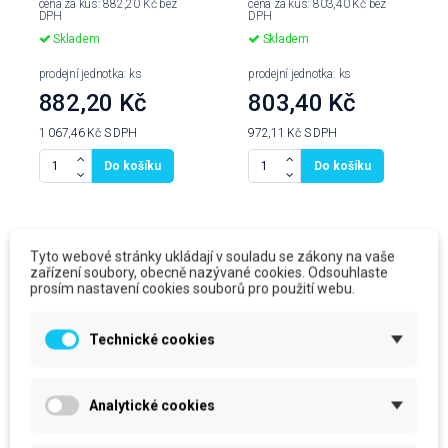
cena za kus: 882,20 Kč bez
cena za kus: 803,40 Kč bez
DPH
DPH
Skladem
Skladem
prodejní jednotka: ks
prodejní jednotka: ks
882,20 Kč
803,40 Kč
1 067,46 Kč
S DPH
972,11 Kč
S DPH
Do košíku
Do košíku
Produkty ve stejné kategorii
Tyto webové stránky ukládají v souladu se zákony na vaše
zařízení soubory, obecně nazývané cookies. Odsouhlaste
prosím nastavení cookies souborů pro použití webu.
Technické cookies
Analytické cookies