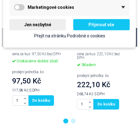
Marketingové cookies
Výprodej
Jen nezbytné
Přijmout vše
Pěnová pumpa COMP
Držák CLICK&GO,
Přejít na stránku Podrobně o cookies
loketní dávkovač
cena za kus: 97,50 Kč bez DPH
cena za kus: 222,10 Kč bez
DPH
Očekáváme dodání zboží
Skladem
prodejní jednotka: ks
prodejní jednotka: ks
97,50 Kč
222,10 Kč
117,98 Kč
S DPH
268,74 Kč
S DPH
Do košíku
Do košíku