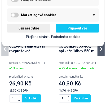
Marketingové cookies
Jen nezbytné
Přijmout vše
Přejít na stránku Podrobně o cookies
CLEAMEN univerzální
CLEAMEN 300/400,
rozprašovač
aplikační láhev 550 ml
cena za kus: 26,90 Kč bez DPH
cena za kus: 40,30 Kč bez DPH
Skladem
Očekáváme dodání zboží
prodejní jednotka: ks
prodejní jednotka: ks
26,90 Kč
40,30 Kč
32,55 Kč
S DPH
48,76 Kč
S DPH
Do košíku
Do košíku