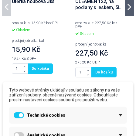
Utěrka houbová 3ks
CLEAMEN 122, na
podlahy s leskem, 5L
cena za kus: 15,90 Kč bez DPH
cena za kus: 227,50 Kč bez
DPH
Skladem
Skladem
prodejní jednotka: bal
prodejní jednotka: ks
15,90 Kč
227,50 Kč
19,24 Kč
S DPH
275,28 Kč
S DPH
Do košíku
Do košíku
Tyto webové stránky ukládají v souladu se zákony na vaše
zařízení soubory, obecně nazývané cookies. Odsouhlaste
prosím nastavení cookies souborů pro použití webu.
Produkty ve stejné kategorii
Technické cookies
Analytické cookies