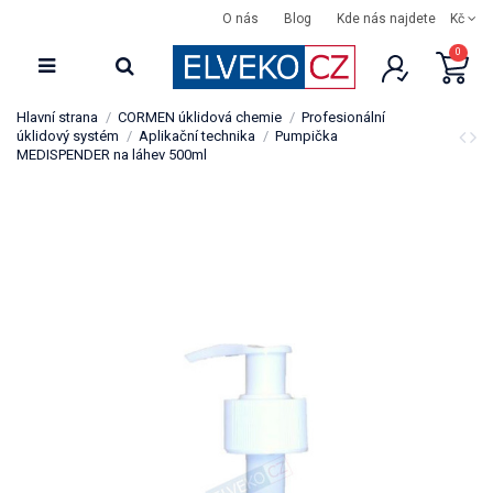
O nás
Blog
Kde nás najdete
Kč
0
Hlavní strana
CORMEN úklidová chemie
Profesionální
úklidový systém
Aplikační technika
Pumpička
MEDISPENDER na láhev 500ml