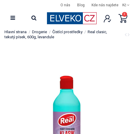
O nás
Blog
Kde nás najdete
Kč
0
Hlavní strana
Drogerie
Čistící prostředky
Real clasic,
tekutý písek, 600g, levandule