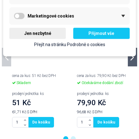
Marketingové cookies
Jen nezbytné
Přijmout vše
Přejít na stránku Podrobně o cookies
Jar Citron 450ml
Jar Tea Tree 900ml
cena za kus: 51 Kč bez DPH
cena za kus: 79,90 Kč bez DPH
Skladem
Očekáváme dodání zboží
prodejní jednotka: ks
prodejní jednotka: ks
51 Kč
79,90 Kč
61,71 Kč
S DPH
96,68 Kč
S DPH
Do košíku
Do košíku