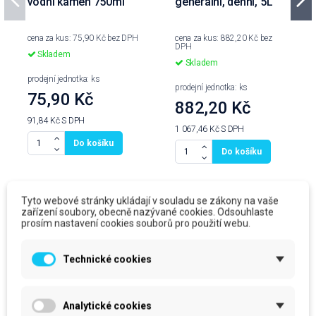
vodní kámen 750ml
generální, denní, 5L
cena za kus: 75,90 Kč bez DPH
cena za kus: 882,20 Kč bez
DPH
Skladem
Skladem
prodejní jednotka: ks
prodejní jednotka: ks
75,90 Kč
882,20 Kč
91,84 Kč
S DPH
1 067,46 Kč
S DPH
Do košíku
Do košíku
Tyto webové stránky ukládají v souladu se zákony na vaše
zařízení soubory, obecně nazývané cookies. Odsouhlaste
prosím nastavení cookies souborů pro použití webu.
Produkty ve stejné kategorii
Technické cookies
Analytické cookies