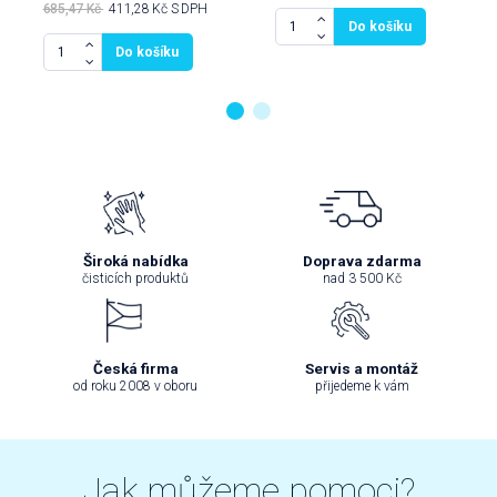
685,47 Kč
411,28 Kč
S DPH
Do košíku
Do košíku
Široká nabídka
Doprava zdarma
čisticích produktů
nad 3 500 Kč
Česká firma
Servis a montáž
od roku 2008 v oboru
přijedeme k vám
Jak můžeme pomoci?