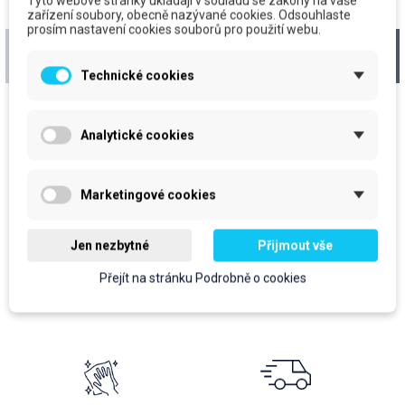
Tyto webové stránky ukládají v souladu se zákony na vaše
zařízení soubory, obecně nazývané cookies. Odsouhlaste
prosím nastavení cookies souborů pro použití webu.
Savo proti plísni,
Savo original 1,2l
rozpr., 500ml
Technické cookies
cena za kus: 96 Kč bez DPH
cena za kus: 63,90 Kč bez DPH
Očekáváme dodání zboží
Skladem
Analytické cookies
prodejní jednotka: ks
prodejní jednotka: ks
96 Kč
63,90 Kč
Marketingové cookies
116,16 Kč
S DPH
77,32 Kč
S DPH
Jen nezbytné
Přijmout vše
Do košíku
Do košíku
Přejít na stránku Podrobně o cookies