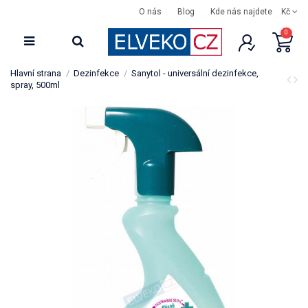
O nás
Blog
Kde nás najdete
Kč
0
Hlavní strana
Dezinfekce
Sanytol - universální dezinfekce,
spray, 500ml