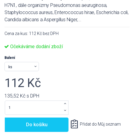
H7N1, dále organizmy Pseudomonas aeuruginosa,
Staphylococcus aureus, Enterococcus hirae, Escherichia coli,
Candida albicans a Aspergillus Niger,...
Cena za kus: 112 Kč bez DPH
Očekáváme dodání zboží
Balení
112 Kč
135,52 Kč
s DPH
Do košíku
Přidat do Můj seznam