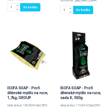
329,60 Kč
280,16 Kč
S DPH
Do košíku
Do košíku
ISOFA SOAP - Profi
ISOFA SOAP - Profi
dílenské mýdlo na ruce,
dílenské mýdlo na ruce,
1,7kg, GROUP
sada X, 550g
cena za kus: 145,90 Kč bez DPH
cena za kus: 115,90 Kč bez DPH