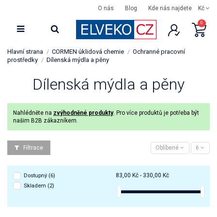
O nás
Blog
Kde nás najdete
Kč
0
Hlavní strana
CORMEN úklidová chemie
Ochranné pracovní
prostředky
Dílenská mýdla a pěny
Dílenská mýdla a pěny
Nahlédněte na
zvýhodněné produkty
. Pro více produktů je potřeba být
našim B2B zákazníkem.
Filtrace
Oblíbené
6
83,00 Kč - 330,00 Kč
Dostupný
(6)
Skladem
(2)