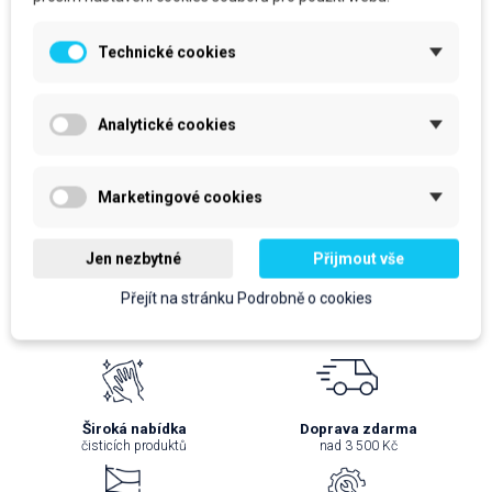
ISOFA FOAM - Profi
ISOFA SOAP - Profi
dílenská pěna na ruce,
dílenské mýdlo na ruce,
láhev, COMP, 3,5kg
láhev X, 550g
Technické cookies
cena za kus: 264,30 Kč bez DPH
cena za kus: 71 Kč bez DPH
Očekáváme dodání zboží
Očekáváme dodání zboží
Analytické cookies
prodejní jednotka: ks
prodejní jednotka: ks
264,30 Kč
71 Kč
Marketingové cookies
319,80 Kč
S DPH
85,91 Kč
S DPH
Do košíku
Do košíku
Jen nezbytné
Přijmout vše
Přejít na stránku Podrobně o cookies
Široká nabídka
Doprava zdarma
čisticích produktů
nad 3 500 Kč