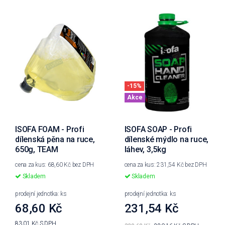
-15%
Akce
ISOFA FOAM - Profi
ISOFA SOAP - Profi
dílenská pěna na ruce,
dílenské mýdlo na ruce,
650g, TEAM
láhev, 3,5kg
cena za kus: 68,60 Kč bez DPH
cena za kus: 231,54 Kč bez DPH
Skladem
Skladem
prodejní jednotka: ks
prodejní jednotka: ks
68,60 Kč
231,54 Kč
83,01 Kč
S DPH