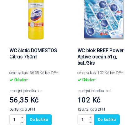
WC čistič DOMESTOS
WC blok BREF Power
Citrus 750ml
Active oceán 51g,
bal./3ks
cena za kus: 56,35 Kč bez DPH
cena za kus: 102 Kč bez DPH
Skladem
Skladem
prodejní jednotka: ks
prodejní jednotka: bal
56,35 Kč
102 Kč
68,18 Kč
S DPH
123,42 Kč
S DPH
Do košíku
Do košíku