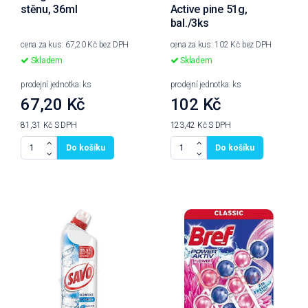
stěnu, 36ml
Active pine 51g,
bal./3ks
cena za kus: 67,20 Kč bez DPH
cena za kus: 102 Kč bez DPH
Skladem
Skladem
prodejní jednotka: ks
prodejní jednotka: ks
67,20 Kč
102 Kč
81,31 Kč
S DPH
123,42 Kč
S DPH
Do košíku
Do košíku