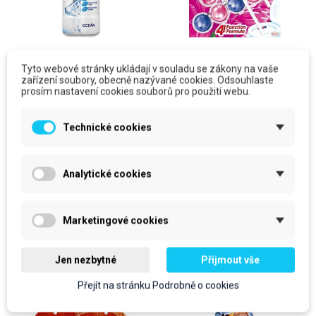
Savo WC čistič ocean,
WC blok BREF Power
Tyto webové stránky ukládají v souladu se zákony na vaše
modrý, 750ml
Active flower 50g,
zařízení soubory, obecně nazývané cookies. Odsouhlaste
bal./3ks
prosím nastavení cookies souborů pro použití webu.
cena za kus: 59 Kč bez DPH
cena za kus: 102 Kč bez DPH
Technické cookies
Skladem
Očekáváme dodání zboží
prodejní jednotka: ks
prodejní jednotka: bal
59 Kč
102 Kč
Analytické cookies
71,39 Kč
S DPH
123,42 Kč
S DPH
Do košíku
Do košíku
Marketingové cookies
Jen nezbytné
Přijmout vše
Přejít na stránku Podrobně o cookies