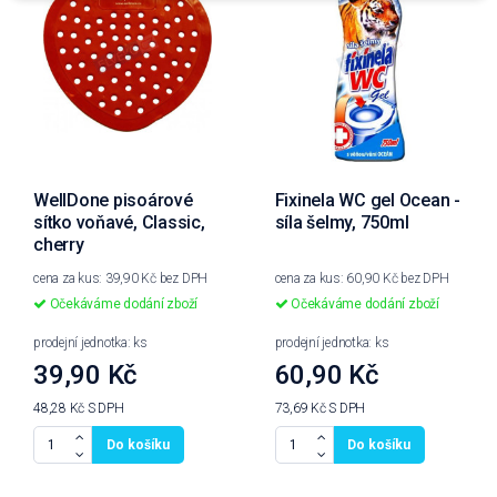
WellDone pisoárové
Fixinela WC gel Ocean -
sítko voňavé, Classic,
síla šelmy, 750ml
cherry
cena za kus: 39,90 Kč bez DPH
cena za kus: 60,90 Kč bez DPH
Očekáváme dodání zboží
Očekáváme dodání zboží
prodejní jednotka: ks
prodejní jednotka: ks
39,90 Kč
60,90 Kč
48,28 Kč
S DPH
73,69 Kč
S DPH
Do košíku
Do košíku