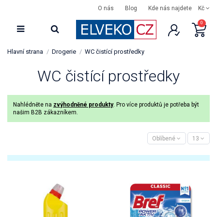
O nás
Blog
Kde nás najdete
Kč
0
Hlavní strana
Drogerie
WC čistící prostředky
WC čistící prostředky
Nahlédněte na
zvýhodněné produkty
. Pro více produktů je potřeba být
našim B2B zákazníkem.
Oblíbené
13