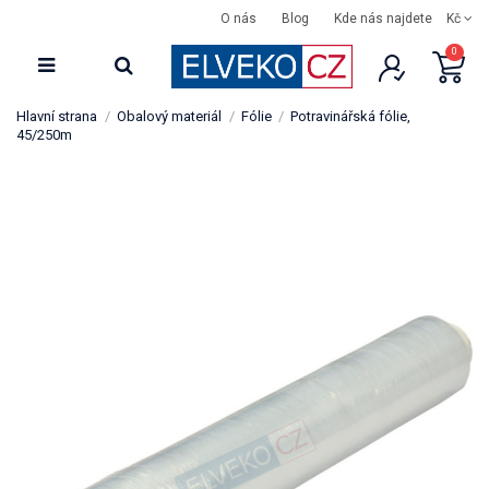
O nás
Blog
Kde nás najdete
Kč
0
Hlavní strana
Obalový materiál
Fólie
Potravinářská fólie,
45/250m