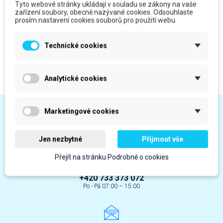
Tyto webové stránky ukládají v souladu se zákony na vaše
zařízení soubory, obecně nazývané cookies. Odsouhlaste
Široká nabídka
Doprava zdarma
prosím nastavení cookies souborů pro použití webu.
čisticích produktů
nad 3 500 Kč
Technické cookies
Česká firma
Servis a montáž
od roku 2008 v oboru
přijedeme k vám
Analytické cookies
Marketingové cookies
Jak můžeme pomoci?
Jen nezbytné
Přijmout vše
Přejít na stránku Podrobně o cookies
+420 733 373 072
Po - Pá 07:00 – 15:00