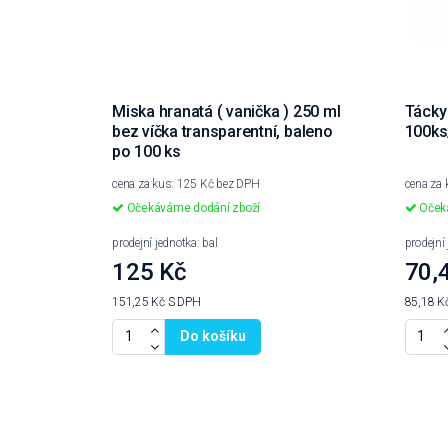
Miska hranatá ( vanička ) 250 ml
Tácky 
bez víčka transparentní, baleno
100ks
po 100 ks
cena za kus: 125 Kč bez DPH
cena za 
Očekáváme dodání zboží
Očeká
prodejní jednotka: bal
prodejní 
125 Kč
70,
151,25 Kč
S DPH
85,18 K
Do košíku