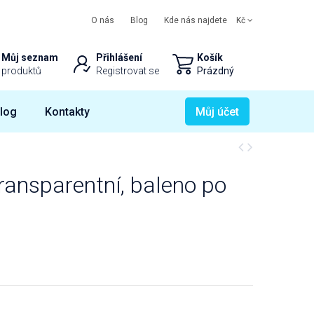
O nás
Blog
Kde nás najdete
Kč
Můj seznam
Přihlášení
Košík
produktů
Registrovat se
Prázdný
log
Kontakty
Můj účet
transparentní, baleno po