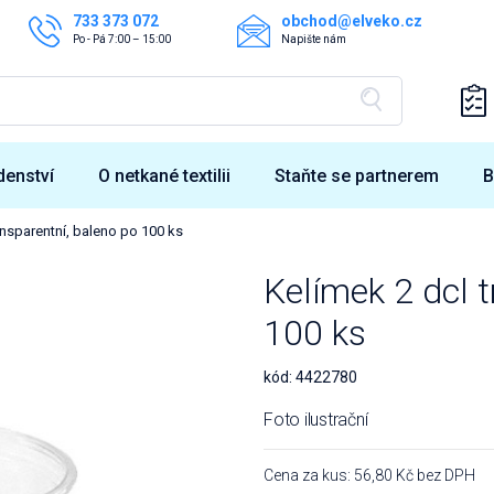
733 373 072
obchod@elveko.cz
Po - Pá 7:00 – 15:00
Napište nám
denství
O netkané textilii
Staňte se partnerem
B
ansparentní, baleno po 100 ks
Kelímek 2 dcl 
100 ks
kód:
4422780
Foto ilustrační
Cena za kus: 56,80 Kč bez DPH