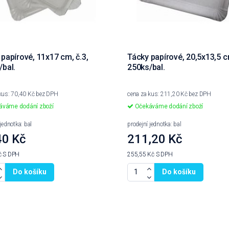
papírové, 11x17 cm, č.3,
Tácky papírové, 20,5x13,5 cm
/bal.
250ks/bal.
kus: 70,40 Kč bez DPH
cena za kus: 211,20 Kč bez DPH
váme dodání zboží
Očekáváme dodání zboží
jednotka: bal
prodejní jednotka: bal
40 Kč
211,20 Kč
č
S DPH
255,55 Kč
S DPH
Do košíku
Do košíku