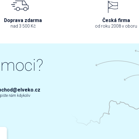
Doprava zdarma
Česká firma
nad 3 500 Kč
od roku 2008 v oboru
omoci?
bchod@elveko.cz
pište nám kdykoliv