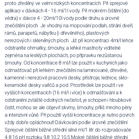
proto zředěný ve velmi nízkých koncentracích. Při sprejové
aplikaci v dávkách 4 - 16 ml/1l vody. Při mokrém čištění (do
vědra) v dávce 4 - 20ml/10l vody podle druhu a úrovně
znečištění ploch. Je vhodný na mopování podlah, stírání dveří,
rámů, parapetů, nábytku (i dřevěného), plastových
nerezových i skleněných ploch. Již při koncentraci 4ml/l lehce
odstraníte ohmatky, šmouhy, a lehké mastnoty viditelné
zejména na lesklých plochách, po přípravku nezůstanou
šmouhy. Od koncentrace 8 ml/l lze použít v kuchyních jako
odmašťovač při lehkém znečištění na laminované, dřevěné,
kamenné i nerezové pracovní desky, přístroje, lednice, sklo-
keramické desky vařičů a pod. Prostředek lze použít i ve
vyšších koncentracích (16 ml/l i více) k odmašťování a k
odstranění zvláště odolných nečistot, je schopen i hloubkově
čistit, mohou se ale objevit skvrny, šmouhy, příliš mnoho pěny
a intenzivní vůně. Při použití vyšší koncentrace je nutno povrch
vždy dobře opláchnout! Dávkování podle úrovně znečištění
Sprejové čištění běžné střední silné ml/1 litr do rozprašovače
4 8 16 pH roztoku 9,8 10,2 10,5 Mokré čištění běžné střední