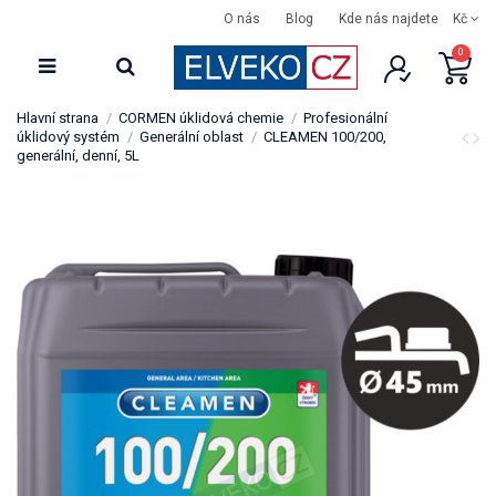
O nás
Blog
Kde nás najdete
Kč
0
Hlavní strana
CORMEN úklidová chemie
Profesionální
úklidový systém
Generální oblast
CLEAMEN 100/200,
generální, denní, 5L