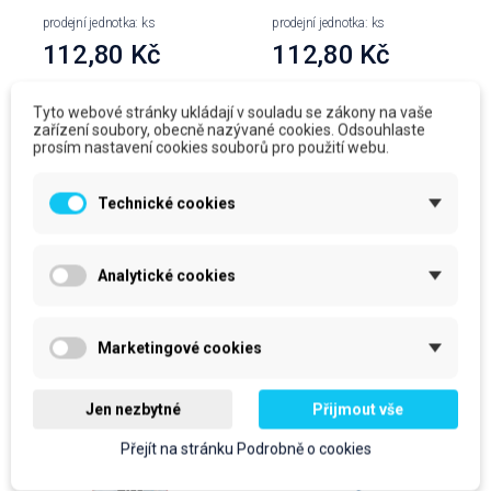
prodejní jednotka: ks
prodejní jednotka: ks
112,80 Kč
112,80 Kč
136,49 Kč
S DPH
136,49 Kč
S DPH
Tyto webové stránky ukládají v souladu se zákony na vaše
Do košíku
Do košíku
zařízení soubory, obecně nazývané cookies. Odsouhlaste
prosím nastavení cookies souborů pro použití webu.
Technické cookies
Zákazníci, kteří si koupili tento produkt, koupili
také:
Analytické cookies
Marketingové cookies
Jen nezbytné
Přijmout vše
Přejít na stránku Podrobně o cookies