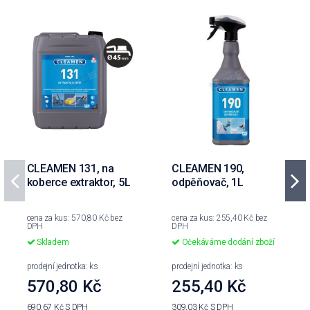
CLEAMEN 131, na
CLEAMEN 190,
koberce extraktor, 5L
odpěňovač, 1L
cena za kus: 570,80 Kč bez
cena za kus: 255,40 Kč bez
DPH
DPH
Skladem
Očekáváme dodání zboží
prodejní jednotka: ks
prodejní jednotka: ks
570,80 Kč
255,40 Kč
690,67 Kč
S DPH
309,03 Kč
S DPH