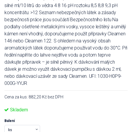
silné ml/10 litrů do vědra 4 8 16 pH roztoku 8,5 8,8 9,3 pH
koncentrátu: >12 Seznam nebezpečných látek a zásady
bezpečnosti práce jsou součástí Bezpečnostního listu Na
podlahy ošetřené metalickými vosky, vysoce leštěný a umělý
kámen není vhodný, doporučujeme použít přípravky Cleamen
146 nebo Cleamen 122. S ohledem na vysoký obsah
aromatických látek doporučujeme používat vodu do 30°C. Při
ředění naplňte do lahve nejdříve vodu a potom teprve
dávkujte přípravek – je silně pěnivý. K dávkování malých
dávek je možno využít dávkovací pumpičku s dávkou 2 ml,
nebo dávkovací uzávěr ze sady Cleamen. UFI: 1030-H0P9-
000G-YYJR
Cena za kus: 882,20 Kč bez DPH
Skladem
Balení