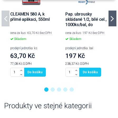
CLEAMEN 580 A, k
Pap. ubrousky
přímé aplikaci, 550ml
skládané 1/2, bílé cel.,
1000ks/bal, do
zásobníku 417192
cena za kus: 63,70 Kč bez DPH
cena za kus: 197 Kč bez DPH
Skladem
Skladem
prodejní jednotka: ks
prodejní jednotka: bal
63,70 Kč
197 Kč
77,08 Kč
S DPH
238,37 Kč
S DPH
Do košíku
Do košíku
Produkty ve stejné kategorii