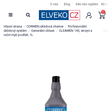
O nás
Blog
Kde nás najdete
Kč
0
Hlavní strana
CORMEN úklidová chemie
Profesionální
úklidový systém
Generální oblast
CLEAMEN 145, strojní a
ruční mytí podlah, 1L