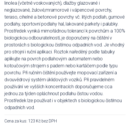
linolea (včetně voskovaných), dlažby glazované i
neglazované, žulové,mramorové i vápencové povrchy,
teraso, cihelné a betonové povrchy vč. litých podlah, gumové
podlahy, sportovní podlahy hal, lakované parkety i palubky.
Prostředek vyniká mimořádnou tolerancí k povrchům a 100%
biologickou odbouratelností, je doporučený na čištění v
prostorách s biologickou čistírnou odpadních vod. Je vhodný
pro strojní i ruční aplikaci. Roztok naředěný podle tabulky
aplikujte na povrch podlahovým automatem nebo
kotoučovým strojem s padem nebo kartáčem podle typu
povrchu. Při ručním čištění používejte mopovací zařízení a
dvouvědrový systém úklidových vozíků. Při pravidelném
používání ve vyšších koncentracích doporučujeme cca
jednou za týden opláchnout podlahu čistou vodou.
Prostředek lze používat i v objektech s biologickou čistírnou
odpadních vod.
Cena za kus: 123 Kč bez DPH