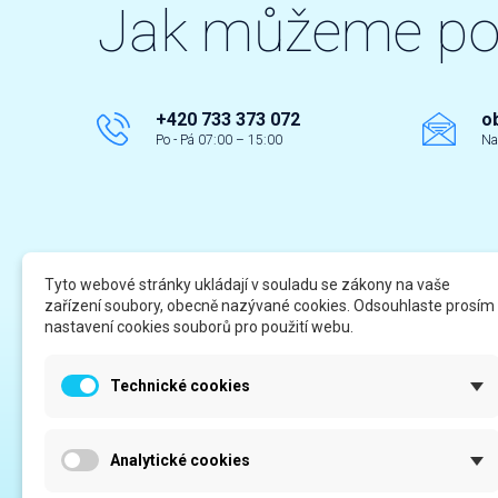
Jak můžeme p
+420 733 373 072
o
Po - Pá 07:00 – 15:00
Na
Tyto webové stránky ukládají v souladu se zákony na vaše
zařízení soubory, obecně nazývané cookies. Odsouhlaste prosím
Odkazy
Infor
nastavení cookies souborů pro použití webu.
Registrace - více informací
Katalo
Technické cookies
Servis a poradenství
Obchod
Netkaná textilie
Ochran
Analytické cookies
Kontakt
Odstou