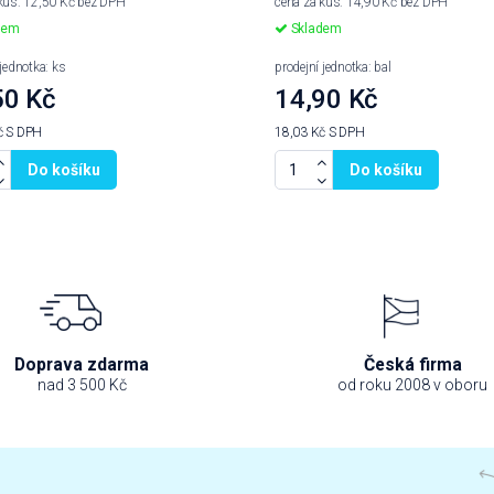
kus: 12,50 Kč bez DPH
cena za kus: 14,90 Kč bez DPH
dem
Skladem
 jednotka: ks
prodejní jednotka: bal
50 Kč
14,90 Kč
č
S DPH
18,03 Kč
S DPH
Do košíku
Do košíku
Doprava zdarma
Česká firma
nad 3 500 Kč
od roku 2008 v oboru