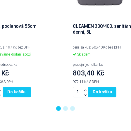
a podlahová 55cm
CLEAMEN 300/400, sanitárn
denní, 5L
 kus: 197 Kč bez DPH
cena za kus: 803,40 Kč bez DPH
váme dodání zboží
Skladem
 jednotka: ks
prodejní jednotka: ks
 Kč
803,40 Kč
Kč
S DPH
972,11 Kč
S DPH
Do košíku
Do košíku