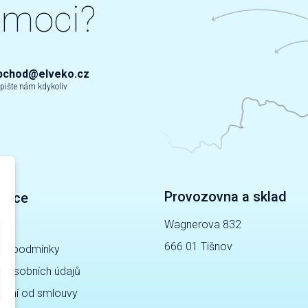
omoci?
bchod@elveko.cz
pište nám kdykoliv
Provozovna a sklad
mace
Wagnerova 832
gy
666 01 Tišnov
ní podmínky
a osobních údajů
pení od smlouvy