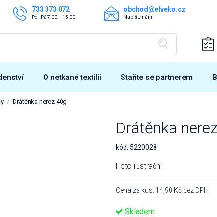
733 373 072
obchod@elveko.cz
Po - Pá 7:00 – 15:00
Napište nám
denství
O netkané textilii
Staňte se partnerem
B
ky
Drátěnka nerez 40g
Drátěnka nere
kód:
5220028
Foto ilustrační
Cena za kus: 14,90 Kč bez DPH
Skladem