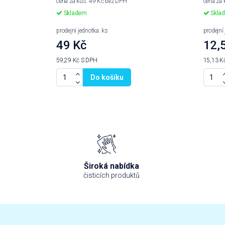
cena za kus: 49 Kč bez DPH
cena za 
Skladem
Skla
prodejní jednotka: ks
prodejní
49 Kč
12,
59,29 Kč
S DPH
15,13 K
Do košíku
Široká nabídka
čisticích produktů