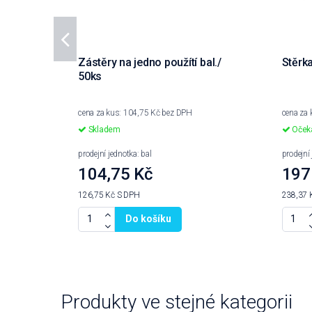
Zástěry na jedno použítí bal./
Stěrk
50ks
cena za kus: 104,75 Kč bez DPH
cena za
Skladem
Očeká
prodejní jednotka: bal
prodejní
104,75 Kč
197
126,75 Kč
S DPH
238,37 
Do košíku
Produkty ve stejné kategorii