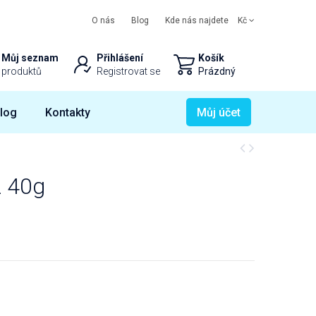
O nás
Blog
Kde nás najdete
Kč
Můj seznam
Přihlášení
Košík
produktů
Registrovat se
Prázdný
log
Kontakty
Můj účet
z 40g