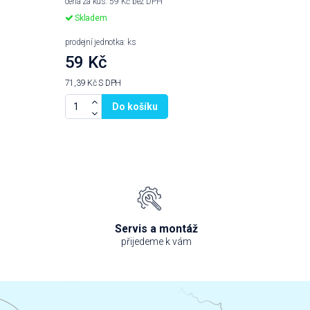
cena za kus: 59 Kč bez DPH
Skladem
prodejní jednotka: ks
59 Kč
71,39 Kč
S DPH
Do košíku
Servis a montáž
přijedeme k vám