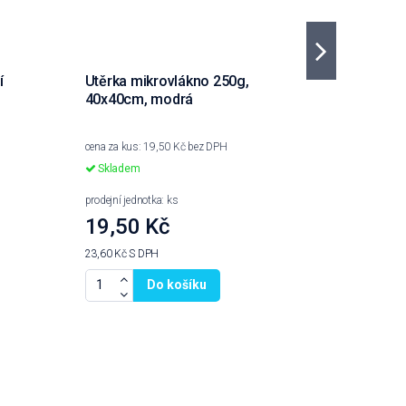
í
Utěrka mikrovlákno 250g,
CLEAMEN
40x40cm, modrá
cena za kus: 19,50 Kč bez DPH
cena za kus
Skladem
Skladem
prodejní jednotka: ks
prodejní jed
19,50 Kč
23 Kč
23,60 Kč
S DPH
27,83 Kč
S 
Do košíku