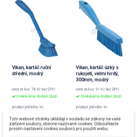
Vikan, kartáč ruční
Vikan, kartáč úzký s
střední, modrý
rukojetí, velmi tvrdý,
300mm, modrý
cena za kus: 78 Kč bez DPH
cena za kus: 91 Kč bez DPH
Očekáváme dodání zboží
Očekáváme dodání zboží
prodejní jednotka: ks
prodejní jednotka: ks
78 Kč
91 Kč
Tyto webové stránky ukládají v souladu se zákony na vaše
zařízení soubory, obecně nazývané cookies. Odsouhlaste
94,38 Kč
S DPH
110,11 Kč
S DPH
prosím nastavení cookies souborů pro použití webu.
Do košíku
Do košíku