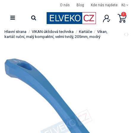
O nás
Blog
Kde nás najdete
Kč
0
Hlavní strana
VIKAN úklidová technika
Kartáče
Vikan,
kartáč ruční, malý kompaktní, velmi tvrdý, 205mm, modrý