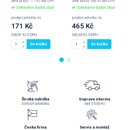
cena za kus: 171 Kč bez DPH
cena za kus: 465 Kč bez DPH
Očekáváme dodání zboží
Očekáváme dodání zboží
prodejní jednotka: ks
prodejní jednotka: ks
171 Kč
465 Kč
206,91 Kč
S DPH
562,65 Kč
S DPH
Do košíku
Do košíku
Široká nabídka
Doprava zdarma
čisticích produktů
nad 3 500 Kč
Česká firma
Servis a montáž