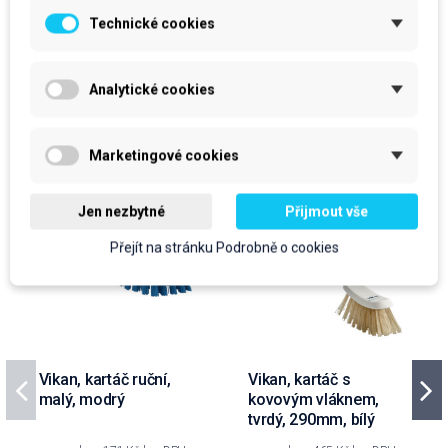
Technické cookies
Produkty ve stejné kategorii
Analytické cookies
Marketingové cookies
Jen nezbytné
Přijmout vše
Přejít na stránku Podrobně o cookies
Vikan, kartáč ruční,
Vikan, kartáč s
malý, modrý
kovovým vláknem,
tvrdý, 290mm, bílý