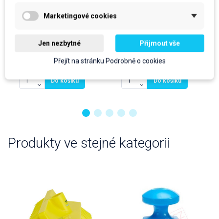
cena za kus: 74 Kč bez DPH
cena za kus: 10,35 Kč bez DPH
Marketingové cookies
Skladem
Skladem
prodejní jednotka: ks
prodejní jednotka: ks
Jen nezbytné
Přijmout vše
74 Kč
10,35 Kč
Přejít na stránku Podrobně o cookies
89,54 Kč
S DPH
12,52 Kč
S DPH
Do košíku
Do košíku
Produkty ve stejné kategorii