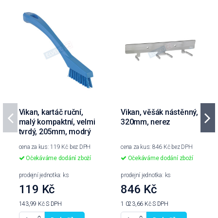
Vikan, kartáč ruční,
Vikan, věšák nástěnný,
malý kompaktní, velmi
320mm, nerez
tvrdý, 205mm, modrý
cena za kus: 119 Kč bez DPH
cena za kus: 846 Kč bez DPH
Očekáváme dodání zboží
Očekáváme dodání zboží
prodejní jednotka: ks
prodejní jednotka: ks
119 Kč
846 Kč
143,99 Kč
S DPH
1 023,66 Kč
S DPH