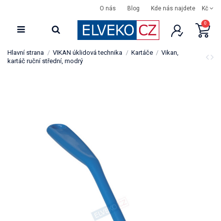
O nás
Blog
Kde nás najdete
Kč
0
Hlavní strana
VIKAN úklidová technika
Kartáče
Vikan,
kartáč ruční střední, modrý