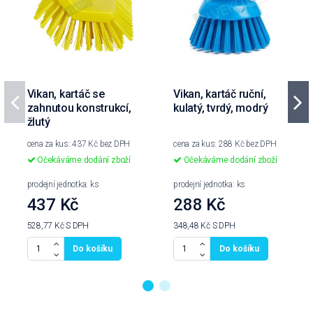
Vikan, kartáč se
Vikan, kartáč ruční,
zahnutou konstrukcí,
kulatý, tvrdý, modrý
žlutý
cena za kus: 437 Kč bez DPH
cena za kus: 288 Kč bez DPH
Očekáváme dodání zboží
Očekáváme dodání zboží
prodejní jednotka: ks
prodejní jednotka: ks
437 Kč
288 Kč
528,77 Kč
S DPH
348,48 Kč
S DPH
Do košíku
Do košíku