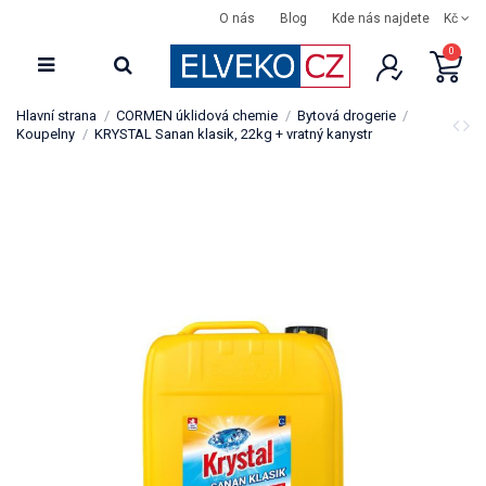
O nás
Blog
Kde nás najdete
Kč
0
Hlavní strana
CORMEN úklidová chemie
Bytová drogerie
Koupelny
KRYSTAL Sanan klasik, 22kg + vratný kanystr