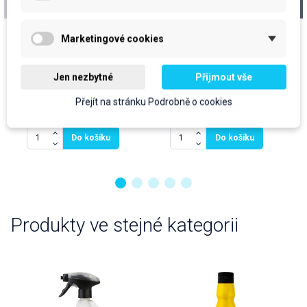
nábytek, 750ml
koupelny s
leskem,rozpr., 1L
cena za kus: 74 Kč bez DPH
cena za kus: 82,30 Kč bez DPH
Marketingové cookies
Skladem
Skladem
prodejní jednotka: ks
prodejní jednotka: ks
Jen nezbytné
Přijmout vše
74 Kč
82,30 Kč
Přejít na stránku Podrobně o cookies
89,54 Kč
S DPH
99,58 Kč
S DPH
Do košíku
Do košíku
Produkty ve stejné kategorii