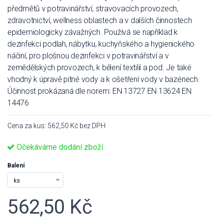
předmětů v potravinářství, stravovacích provozech,
zdravotnictví, wellness oblastech a v dalších činnostech
epidemiologicky závažných. Používá se například k
dezinfekci podlah, nábytku, kuchyňského a hygienického
náčiní, pro plošnou dezinfekci v potravinářství a v
zemědělských provozech, k bělení textilií a pod. Je také
vhodný k úpravě pitné vody a k ošetření vody v bazénech.
Účinnost prokázaná dle norem: EN 13727 EN 13624 EN
14476
Cena za kus: 562,50 Kč bez DPH
Očekáváme dodání zboží
Balení
562,50 Kč