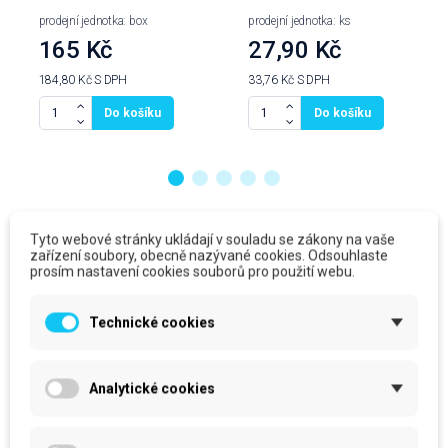
prodejní jednotka: box
prodejní jednotka: ks
165 Kč
27,90 Kč
184,80 Kč
S DPH
33,76 Kč
S DPH
Do košíku
Do košíku
Produkty ve stejné kategorii
Tyto webové stránky ukládají v souladu se zákony na vaše
zařízení soubory, obecně nazývané cookies. Odsouhlaste
prosím nastavení cookies souborů pro použití webu.
Technické cookies
Analytické cookies