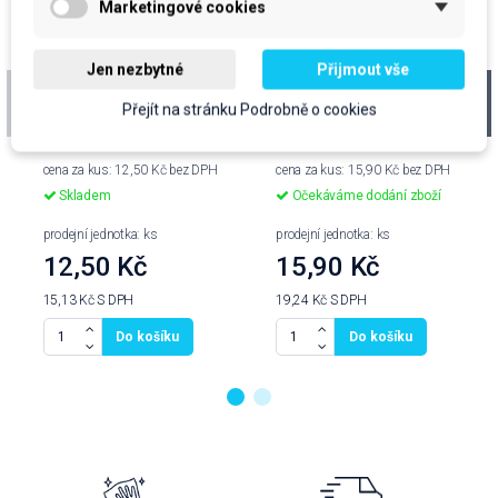
Marketingové cookies
Jen nezbytné
Přijmout vše
MI sáček, 20x30 cm,
MI sáček, 25x35 cm,
Přejít na stránku Podrobně o cookies
12 mi, transparentní,
12 mi, transparentní,
blok, 50 ks
blok, 50 ks
cena za kus: 12,50 Kč bez DPH
cena za kus: 15,90 Kč bez DPH
Skladem
Očekáváme dodání zboží
prodejní jednotka: ks
prodejní jednotka: ks
12,50 Kč
15,90 Kč
15,13 Kč
S DPH
19,24 Kč
S DPH
Do košíku
Do košíku