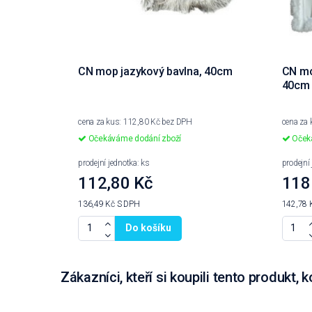
CN mop jazykový bavlna, 40cm
CN mo
40cm
cena za kus: 112,80 Kč bez DPH
cena za
Očekáváme dodání zboží
Očeká
prodejní jednotka: ks
prodejní
112,80 Kč
118
136,49 Kč
S DPH
142,78 
Do košíku
Zákazníci, kteří si koupili tento produkt, k