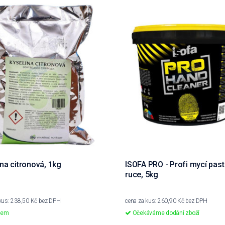
na citronová, 1kg
ISOFA PRO - Profi mycí past
ruce, 5kg
 kus: 238,50 Kč bez DPH
cena za kus: 260,90 Kč bez DPH
dem
Očekáváme dodání zboží