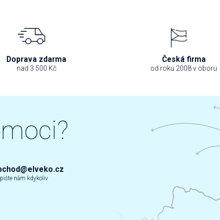
Doprava zdarma
Česká firma
nad 3 500 Kč
od roku 2008 v oboru
omoci?
bchod@elveko.cz
pište nám kdykoliv