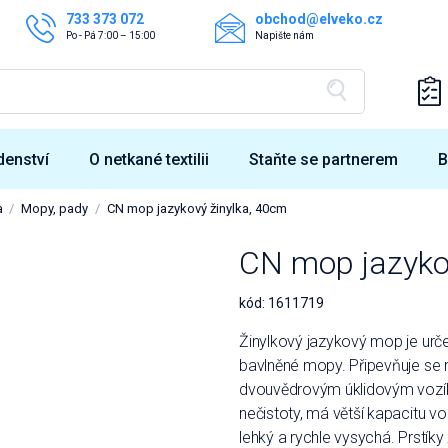
733 373 072
obchod@elveko.cz
Po - Pá 7:00 – 15:00
Napište nám
denství
O netkané textilii
Staňte se partnerem
B
a
Mopy, pady
CN mop jazykový žinylka, 40cm
CN mop jazyko
kód:
1611719
Žinylkový jazykový mop je urče
bavlněné mopy. Připevňuje se 
dvouvědrovým úklidovým vozík
nečistoty, má větší kapacitu 
lehký a rychle vysychá. Prstíky 