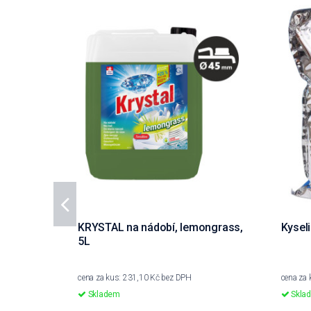
KRYSTAL na nádobí, lemongrass,
Kyseli
5L
cena za kus: 231,10 Kč bez DPH
cena za
Skladem
Skla