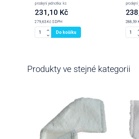
prodejní jednotka: ks
prodejní 
231,10 Kč
238
279,63 Kč
S DPH
288,59 
Do košíku
Produkty ve stejné kategorii