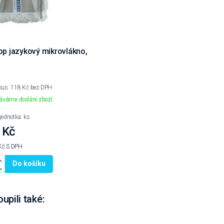
p jazykový mikrovlákno,
 kus: 118 Kč bez DPH
váme dodání zboží
 jednotka: ks
 Kč
Kč
S DPH
Do košíku
oupili také: