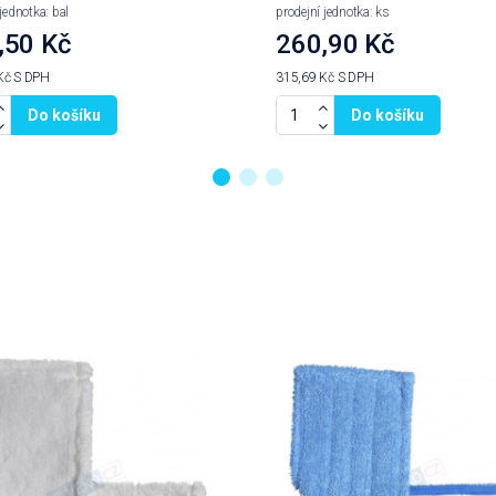
jednotka: bal
prodejní jednotka: ks
,50 Kč
260,90 Kč
Kč
S DPH
315,69 Kč
S DPH
Do košíku
Do košíku