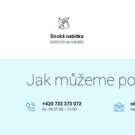
Široká nabídka
čisticích produktů
Jak můžeme p
+420 733 373 072
o
Po - Pá 07:00 – 15:00
Na