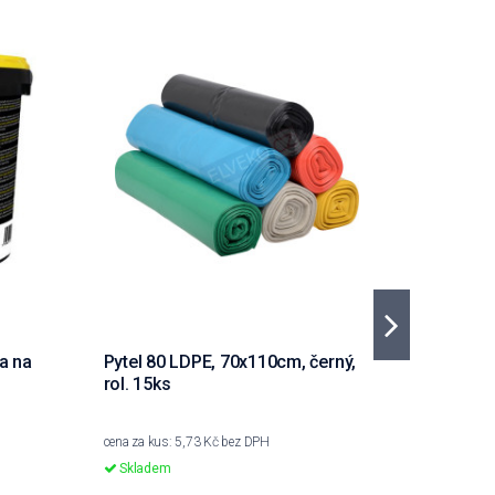
a na
Pytel 80 LDPE, 70x110cm, černý,
Utěrka m
rol. 15ks
40x40cm
cena za kus: 5,73 Kč bez DPH
cena za kus
Skladem
Skladem