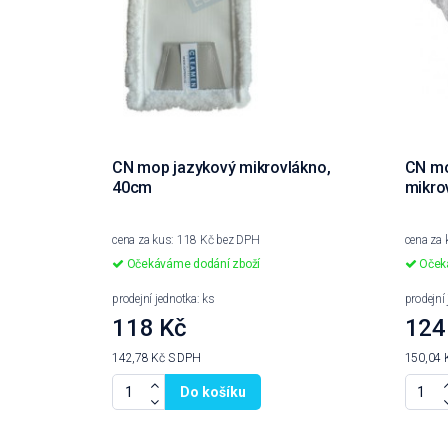
CN mop jazykový mikrovlákno,
CN mo
40cm
mikro
cena za kus: 118 Kč bez DPH
cena za
Očekáváme dodání zboží
Očeká
prodejní jednotka: ks
prodejní
118 Kč
124
142,78 Kč
S DPH
150,04 
Do košíku