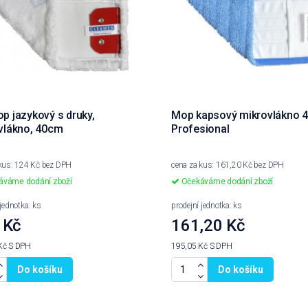
p jazykový s druky,
Mop kapsový mikrovlákno 
vlákno, 40cm
Profesional
 kus: 124 Kč bez DPH
cena za kus: 161,20 Kč bez DPH
váme dodání zboží
Očekáváme dodání zboží
 jednotka: ks
prodejní jednotka: ks
 Kč
161,20 Kč
Kč
S DPH
195,05 Kč
S DPH
Do košíku
Do košíku