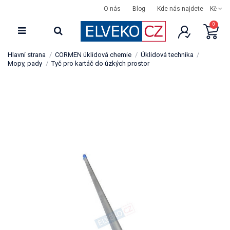
O nás
Blog
Kde nás najdete
Kč
0
Hlavní strana
CORMEN úklidová chemie
Úklidová technika
Mopy, pady
Tyč pro kartáč do úzkých prostor