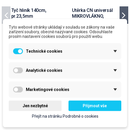
Tyč hliník 140cm,
Utěrka CN universál
pr.23,5mm
MIKROVLÁKNO,
modrá, 260g, bal/12ks
Tyto webové stránky ukládají v souladu se zákony na vaše
cena za kus: 131,85 Kč bez
cena za kus: 235,50 Kč bez
zařízení soubory, obecně nazývané cookies. Odsouhlaste
DPH
DPH
prosím nastavení cookies souborů pro použití webu.
Skladem
Očekáváme dodání zboží
Technické cookies
prodejní jednotka: ks
prodejní jednotka: bal
131,85 Kč
235,50 Kč
159,54 Kč
S DPH
284,96 Kč
S DPH
Analytické cookies
Do košíku
Do košíku
Marketingové cookies
Jen nezbytné
Přijmout vše
Produkty ve stejné kategorii
Přejít na stránku Podrobně o cookies