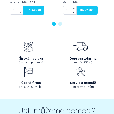
3 128,21 Kč
S DPH
374,98 Kč
S DPH
Do košíku
Do košíku
Široká nabídka
Doprava zdarma
čisticích produktů
nad 3 500 Kč
Česká firma
Servis a montáž
od roku 2008 v oboru
přijedeme k vám
Jak můžeme pomoci?