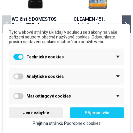
WC čistič DOMESTOS
CLEAMEN 451,
Ocean 750ml
odvápňovač
nerez.ploch, 1L
Tyto webové stránky ukládají v souladu se zákony na vaše
zařízení soubory, obecně nazývané cookies. Odsouhlaste
cena za kus: 56,35 Kč bez DPH
cena za kus: 191,20 Kč bez
prosím nastavení cookies souborů pro použití webu.
DPH
Skladem
Skladem
Technické cookies
prodejní jednotka: ks
prodejní jednotka: ks
56,35 Kč
191,20 Kč
68,18 Kč
S DPH
Analytické cookies
231,35 Kč
S DPH
Do košíku
Do košíku
Marketingové cookies
Jen nezbytné
Přijmout vše
Produkty ve stejné kategorii
Přejít na stránku Podrobně o cookies