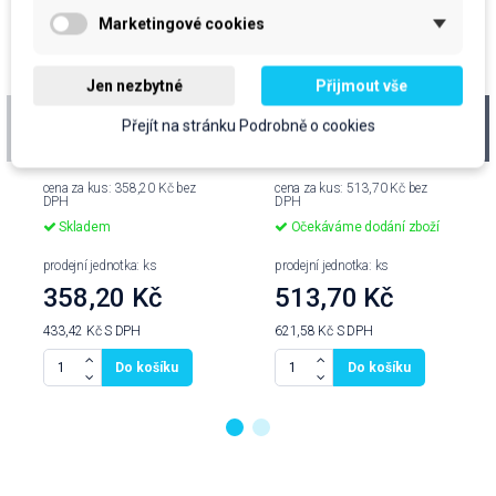
Marketingové cookies
Jen nezbytné
Přijmout vše
CN zásobník na toal.
CN zásobník na toal.
Přejít na stránku Podrobně o cookies
papír JUMBO 19, bílý
papír JUMBO 28, černý
cena za kus: 358,20 Kč bez
cena za kus: 513,70 Kč bez
DPH
DPH
Skladem
Očekáváme dodání zboží
prodejní jednotka: ks
prodejní jednotka: ks
358,20 Kč
513,70 Kč
433,42 Kč
S DPH
621,58 Kč
S DPH
Do košíku
Do košíku