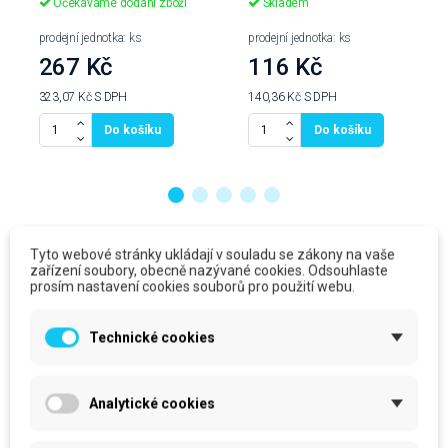
Očekáváme dodání zboží
Skladem
prodejní jednotka: ks
prodejní jednotka: ks
267 Kč
116 Kč
323,07 Kč
S DPH
140,36 Kč
S DPH
Do košíku
Do košíku
Produkty ve stejné kategorii
Tyto webové stránky ukládají v souladu se zákony na vaše
zařízení soubory, obecně nazývané cookies. Odsouhlaste
prosím nastavení cookies souborů pro použití webu.
Technické cookies
Analytické cookies