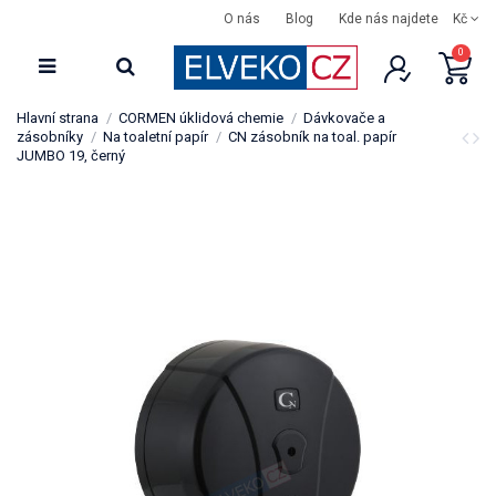
O nás
Blog
Kde nás najdete
Kč
0
Hlavní strana
CORMEN úklidová chemie
Dávkovače a
zásobníky
Na toaletní papír
CN zásobník na toal. papír
JUMBO 19, černý