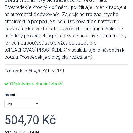
Ošetřující oplachový prostředek do konvektomatů.
Prostředek je vhodný k přímému použití a je určen k napojení
na automatické dávkovače. Zajišťuje neutralizaci mycího
prostředku a podporuje sušení. Dávkování: dle nastavení
dávkovače konvektomatu a zvoleného programu Aplikace:
neředěný prostředek připojte k systému konvektomatu, který
je nedílnou součástí stroje, vždy do vstupu pro
„OPLACHOVACÍ PROSTŘEDEK“ v souladu s jeho návodem k
použití. Prostředek je biologicky rozložitelný.
Cena za kus: 504,70 Kč bez DPH
Očekáváme dodání zboží
Balení
504,70 Kč
610,69 Kč
s DPH