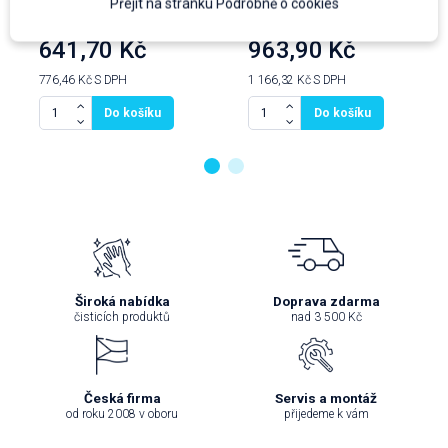
Přejít na stránku Podrobně o cookies
prodejní jednotka: ks
prodejní jednotka: ks
641,70 Kč
963,90 Kč
776,46 Kč
S DPH
1 166,32 Kč
S DPH
Do košíku
Do košíku
Široká nabídka
Doprava zdarma
čisticích produktů
nad 3 500 Kč
Česká firma
Servis a montáž
od roku 2008 v oboru
přijedeme k vám