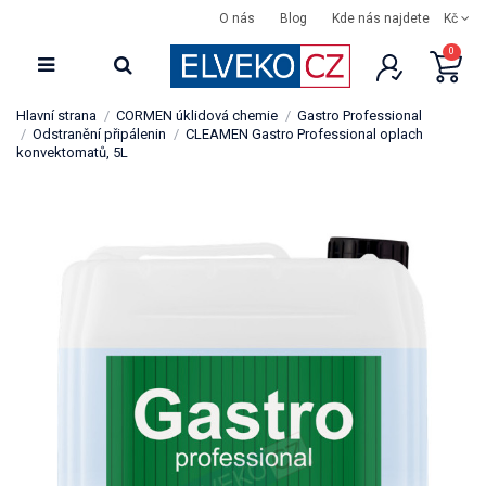
O nás
Blog
Kde nás najdete
Kč
0
Hlavní strana
CORMEN úklidová chemie
Gastro Professional
Odstranění připálenin
CLEAMEN Gastro Professional oplach
konvektomatů, 5L