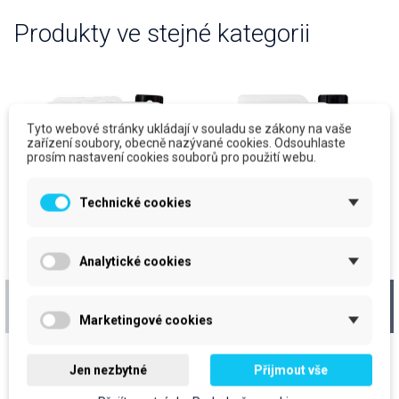
Produkty ve stejné kategorii
Tyto webové stránky ukládají v souladu se zákony na vaše
zařízení soubory, obecně nazývané cookies. Odsouhlaste
prosím nastavení cookies souborů pro použití webu.
Technické cookies
Analytické cookies
CLEAMEN Gastro
CLEAMEN Gastro
Professional Silná
Professional oplach
Marketingové cookies
mastnota KOMPLEX,
konvektomatů, 10kg +
6kg
vratný kanystr
cena za kus: 641,70 Kč bez
cena za kus: 963,90 Kč bez
DPH
DPH
Jen nezbytné
Přijmout vše
Očekáváme dodání zboží
Očekáváme dodání zboží