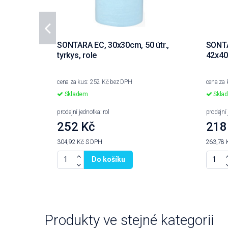
SONTARA EC, 30x30cm, 50 útr.,
SONTA
tyrkys, role
42x40
cena za kus: 252 Kč bez DPH
cena za
Skladem
Skla
prodejní jednotka: rol
prodejní 
252 Kč
218
304,92 Kč
S DPH
263,78 
Do košíku
Produkty ve stejné kategorii