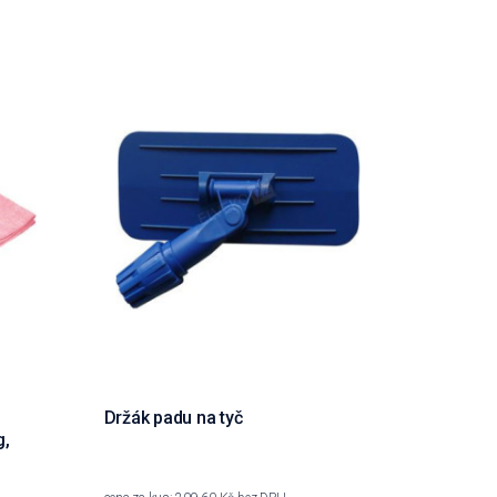
Držák padu na tyč
g,