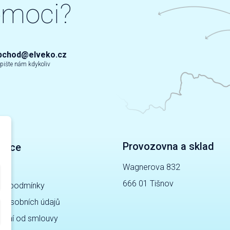
omoci?
bchod@elveko.cz
pište nám kdykoliv
Provozovna a sklad
mace
Wagnerova 832
gy
666 01 Tišnov
ní podmínky
a osobních údajů
pení od smlouvy