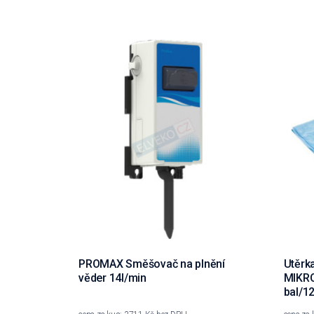
PROMAX Směšovač na plnění
Utěrk
věder 14l/min
MIKRO
bal/1