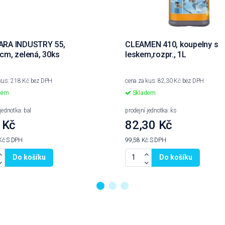
RA INDUSTRY 55,
CLEAMEN 410, koupelny s
cm, zelená, 30ks
leskem,rozpr., 1L
 kus: 218 Kč bez DPH
cena za kus: 82,30 Kč bez DPH
dem
Skladem
jednotka: bal
prodejní jednotka: ks
 Kč
82,30 Kč
Kč
S DPH
99,58 Kč
S DPH
Do košíku
Do košíku