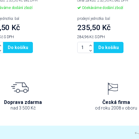
 kus: 235,50 Kč bez DPH
cena za kus: 235,50 Kč bez DPH
váme dodání zboží
Očekáváme dodání zboží
jednotka: bal
prodejní jednotka: bal
,50 Kč
235,50 Kč
Kč
S DPH
284,96 Kč
S DPH
Do košíku
Do košíku
Doprava zdarma
Česká firma
nad 3 500 Kč
od roku 2008 v oboru