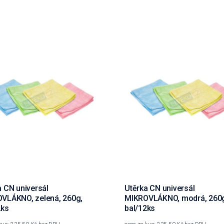
a CN universál
Utěrka CN universál
VLÁKNO, zelená, 260g,
MIKROVLÁKNO, modrá, 260
2ks
bal/12ks