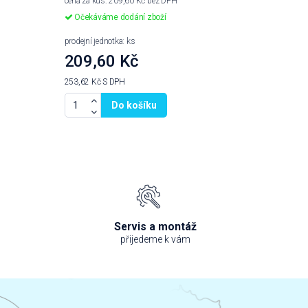
cena za kus: 209,60 Kč bez DPH
Očekáváme dodání zboží
prodejní jednotka: ks
209,60 Kč
253,62 Kč
S DPH
Do košíku
Servis a montáž
přijedeme k vám