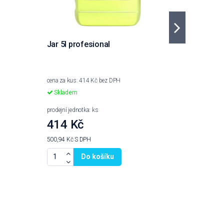
Jar 5l profesional
Pytel 50
rol. 25ks
cena za kus: 414 Kč bez DPH
cena za kus
Skladem
Očekávám
prodejní jednotka: ks
prodejní jedn
414 Kč
88,50
500,94 Kč
S DPH
107,09 Kč
Do košíku