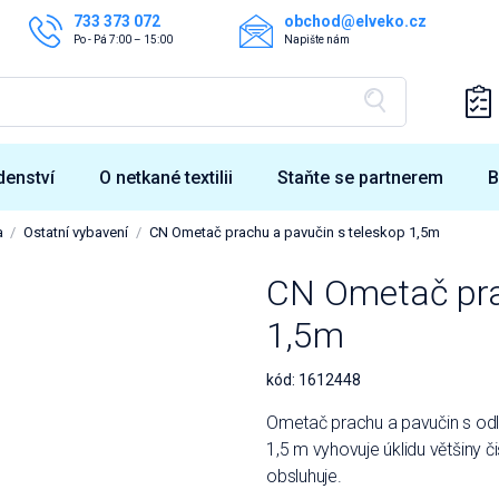
733 373 072
obchod@elveko.cz
Po - Pá 7:00 – 15:00
Napište nám
denství
O netkané textilii
Staňte se partnerem
B
a
Ostatní vybavení
CN Ometač prachu a pavučin s teleskop 1,5m
CN Ometač pra
1,5m
kód:
1612448
Ometač prachu a pavučin s od
1,5 m vyhovuje úklidu většiny č
obsluhuje.