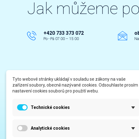
Jak můžeme p
+420 733 373 072
o
Po - Pá 07:00 – 15:00
Na
Tyto webové stránky ukládají v souladu se zákony na vaše
zařízení soubory, obecně nazývané cookies. Odsouhlaste prosím
Odkazy
Infor
nastavení cookies souborů pro použití webu.
Registrace - více informací
Katalo
Technické cookies
Servis a poradenství
Obchod
Netkaná textilie
Ochran
Analytické cookies
Kontakt
Odstou