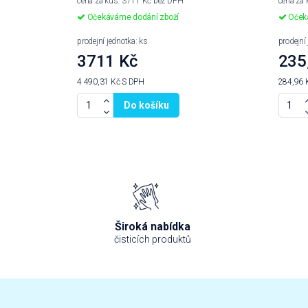
cena za kus: 3711 Kč bez DPH
cena za
Očekáváme dodání zboží
Očeká
prodejní jednotka: ks
prodejní 
3711 Kč
235
4 490,31 Kč
S DPH
284,96 
Do košíku
Široká nabídka
čisticích produktů