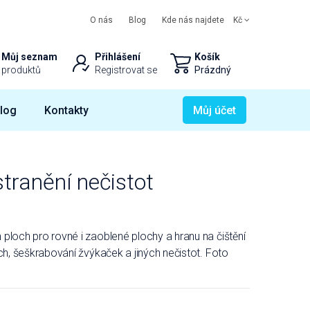
O nás
Blog
Kde nás najdete
Kč
Můj seznam
Přihlášení
Košík
produktů
Registrovat se
Prázdný
log
Kontakty
Můj účet
tranění nečistot
ploch pro rovné i zaoblené plochy a hranu na čištění
ch, šeškrabování žvýkaček a jiných nečistot. Foto