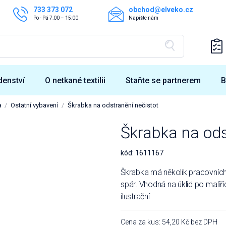
733 373 072
obchod@elveko.cz
Po - Pá 7:00 – 15:00
Napište nám
denství
O netkané textilii
Staňte se partnerem
B
a
Ostatní vybavení
Škrabka na odstranění nečistot
Škrabka na ods
kód:
1611167
Škrabka má několik pracovních 
spár. Vhodná na úklid po malíří
ilustrační
Cena za kus: 54,20 Kč bez DPH