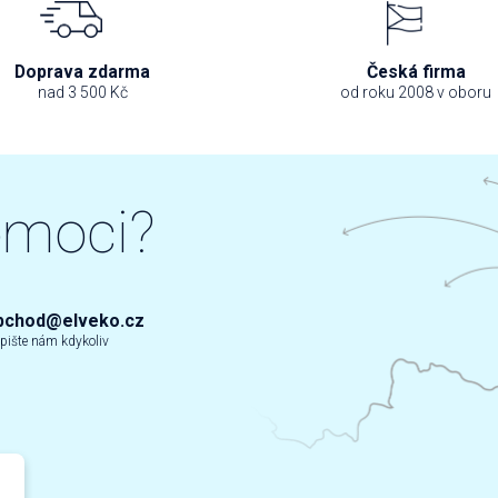
Doprava zdarma
Česká firma
nad 3 500 Kč
od roku 2008 v oboru
omoci?
bchod@elveko.cz
pište nám kdykoliv