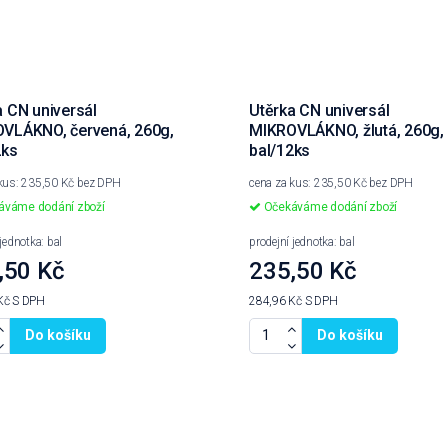
a CN universál
Utěrka CN universál
VLÁKNO, červená, 260g,
MIKROVLÁKNO, žlutá, 260g,
2ks
bal/12ks
 kus: 235,50 Kč bez DPH
cena za kus: 235,50 Kč bez DPH
váme dodání zboží
Očekáváme dodání zboží
jednotka: bal
prodejní jednotka: bal
,50 Kč
235,50 Kč
Kč
S DPH
284,96 Kč
S DPH
Do košíku
Do košíku