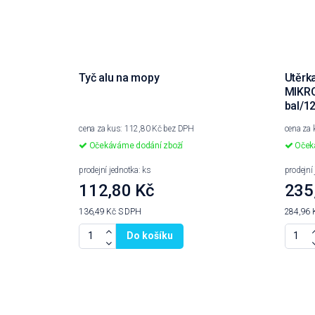
Tyč alu na mopy
Utěrk
MIKRO
bal/1
cena za kus: 112,80 Kč bez DPH
cena za
Očekáváme dodání zboží
Očeká
prodejní jednotka: ks
prodejní 
112,80 Kč
235
136,49 Kč
S DPH
284,96 
Do košíku