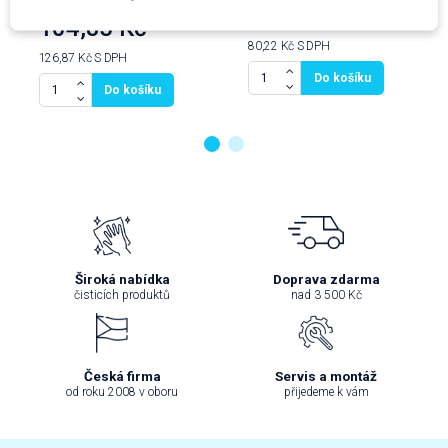
66,30 Kč
104,85 Kč
80,22 Kč
S DPH
126,87 Kč
S DPH
Do košíku
Do košíku
Široká nabídka
Doprava zdarma
čisticích produktů
nad 3 500 Kč
Česká firma
Servis a montáž
od roku 2008 v oboru
přijedeme k vám