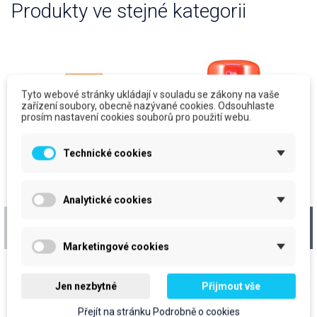
Produkty ve stejné kategorii
Tyto webové stránky ukládají v souladu se zákony na vaše
zařízení soubory, obecně nazývané cookies. Odsouhlaste
prosím nastavení cookies souborů pro použití webu.
Technické cookies
Analytické cookies
Osvěžovač Airwick
WellDone osvěžovač
FreshMatic NN, 250ml
vzduchu REFILL-
SENSE, Pomengran.,
Marketingové cookies
NN, 250ml
cena za kus: 104,85 Kč bez
cena za kus: 66,30 Kč bez DPH
DPH
Očekáváme dodání zboží
Jen nezbytné
Přijmout vše
Očekáváme dodání zboží
prodejní jednotka: ks
Přejít na stránku Podrobně o cookies
prodejní jednotka: ks