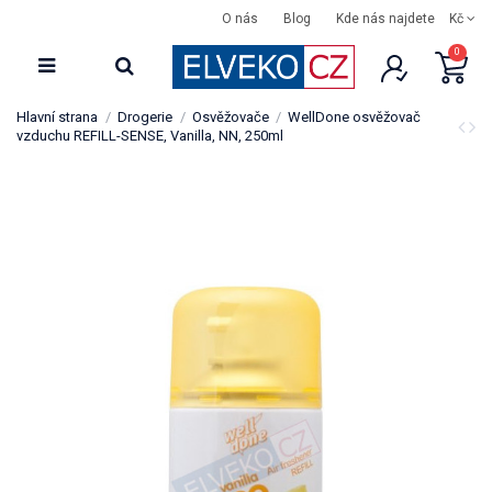
O nás
Blog
Kde nás najdete
Kč
0
Hlavní strana
Drogerie
Osvěžovače
WellDone osvěžovač
vzduchu REFILL-SENSE, Vanilla, NN, 250ml