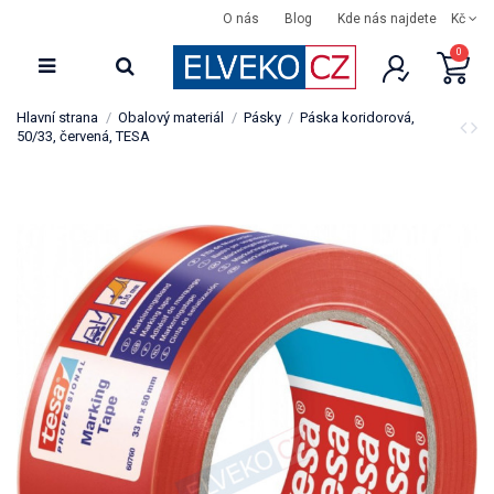
O nás
Blog
Kde nás najdete
Kč
0
Hlavní strana
Obalový materiál
Pásky
Páska koridorová,
50/33, červená, TESA