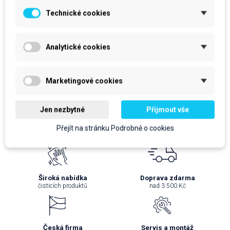
cena za kus: 22,90 Kč bez DPH
cena za kus: 270 Kč bez DPH
Technické cookies
Skladem
Očekáváme dodání zboží
prodejní jednotka: ks
prodejní jednotka: ks
22,90 Kč
270 Kč
Analytické cookies
27,71 Kč
S DPH
326,70 Kč
S DPH
Marketingové cookies
Do košíku
Do košíku
Jen nezbytné
Přijmout vše
Přejít na stránku Podrobně o cookies
Široká nabídka
Doprava zdarma
čisticích produktů
nad 3 500 Kč
Česká firma
Servis a montáž