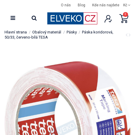
O nás
Blog
Kde nás najdete
Kč
0
Hlavní strana
Obalový materiál
Pásky
Páska koridorová,
50/33, červeno-bílá TESA