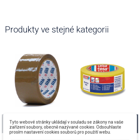
Produkty ve stejné kategorii
Páska PP, 48/66,
Páska koridorová,
Tyto webové stránky ukládají v souladu se zákony na vaše
Havana, Ulith
50/33, žlutá, TESA
zařízení soubory, obecně nazývané cookies. Odsouhlaste
prosím nastavení cookies souborů pro použití webu.
60760