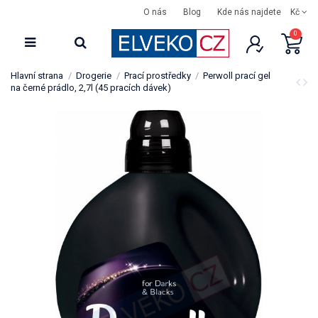
O nás
Blog
Kde nás najdete
Kč
0
Hlavní strana
Drogerie
Prací prostředky
Perwoll prací gel
na černé prádlo, 2,7l (45 pracích dávek)