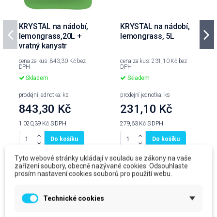
KRYSTAL na nádobí,
KRYSTAL na nádobí,
lemongrass,20L +
lemongrass, 5L
vratný kanystr
cena za kus: 843,30 Kč bez
cena za kus: 231,10 Kč bez
DPH
DPH
Skladem
Skladem
prodejní jednotka: ks
prodejní jednotka: ks
843,30 Kč
231,10 Kč
1 020,39 Kč
S DPH
279,63 Kč
S DPH
Do košíku
Do košíku
Tyto webové stránky ukládají v souladu se zákony na vaše
zařízení soubory, obecně nazývané cookies. Odsouhlaste
prosím nastavení cookies souborů pro použití webu.
Produkty ve stejné kategorii
Technické cookies