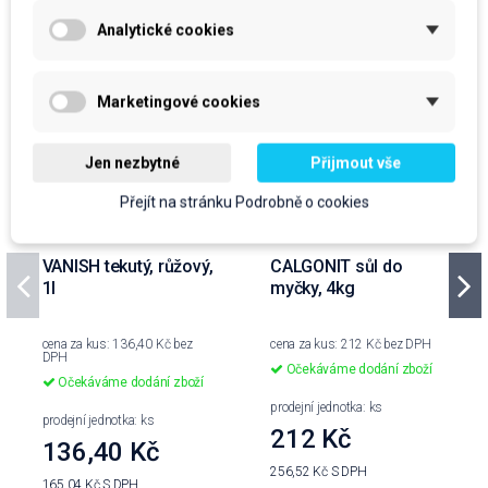
Analytické cookies
Marketingové cookies
Jen nezbytné
Přijmout vše
Přejít na stránku Podrobně o cookies
VANISH tekutý, růžový,
CALGONIT sůl do
1l
myčky, 4kg
cena za kus: 136,40 Kč bez
cena za kus: 212 Kč bez DPH
DPH
Očekáváme dodání zboží
Očekáváme dodání zboží
prodejní jednotka: ks
prodejní jednotka: ks
212 Kč
136,40 Kč
256,52 Kč
S DPH
165,04 Kč
S DPH