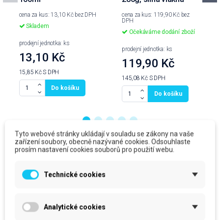
cena za kus: 13,10 Kč bez DPH
cena za kus: 119,90 Kč bez
DPH
Skladem
Očekáváme dodání zboží
prodejní jednotka: ks
prodejní jednotka: ks
13,10 Kč
119,90 Kč
15,85 Kč
S DPH
145,08 Kč
S DPH
Do košíku
Do košíku
Tyto webové stránky ukládají v souladu se zákony na vaše
zařízení soubory, obecně nazývané cookies. Odsouhlaste
Produkty ve stejné kategorii
prosím nastavení cookies souborů pro použití webu.
Technické cookies
Analytické cookies