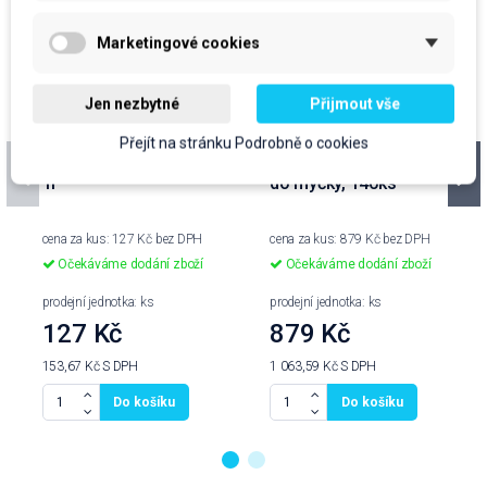
Marketingové cookies
Jen nezbytné
Přijmout vše
Přejít na stránku Podrobně o cookies
VANISH gelový, růžový,
Jar Platinum, polštářky
1l
do myčky, 140ks
cena za kus: 127 Kč bez DPH
cena za kus: 879 Kč bez DPH
Očekáváme dodání zboží
Očekáváme dodání zboží
prodejní jednotka: ks
prodejní jednotka: ks
127 Kč
879 Kč
153,67 Kč
S DPH
1 063,59 Kč
S DPH
Do košíku
Do košíku