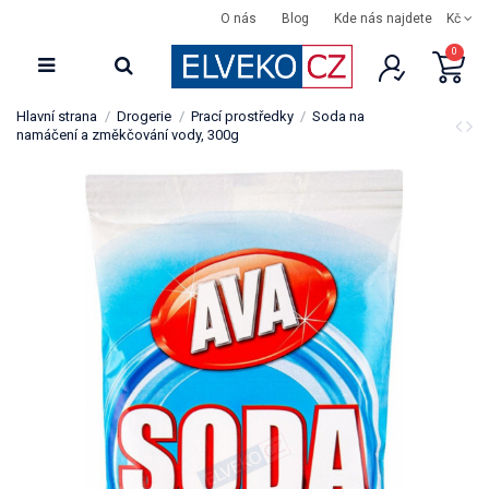
O nás
Blog
Kde nás najdete
Kč
0
Hlavní strana
Drogerie
Prací prostředky
Soda na
namáčení a změkčování vody, 300g