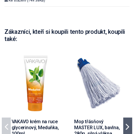
Ke stažení (149.38KB)
Zákazníci, kteří si koupili tento produkt, koupili
také:
VAKAVO krém na ruce
Mop třásňový
glycerinový, Meduňka,
MASTER LUX, bavlna,
100ml
280g, silná vlákna