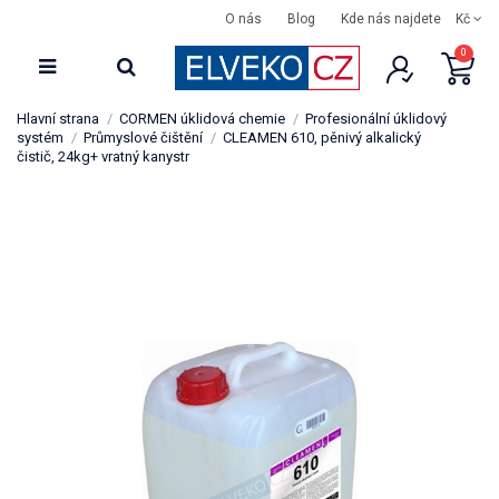
O nás
Blog
Kde nás najdete
Kč
0
Hlavní strana
CORMEN úklidová chemie
Profesionální úklidový
systém
Průmyslové čištění
CLEAMEN 610, pěnivý alkalický
čistič, 24kg+ vratný kanystr