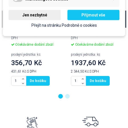
CLEAMEN 631, 5,5Kg
CLEAMEN 613, vysoce
Jen nezbytné
Přijmout vše
pěnivý alkalický čistič
Přejít na stránku Podrobně o cookies
na udírny, 24kg +
vratný kanystr
cena za kus: 356,70 Kč bez
cena za kus: 1937,60 Kč bez
DPH
DPH
Očekáváme dodání zboží
Očekáváme dodání zboží
prodejní jednotka: ks
prodejní jednotka: ks
356,70 Kč
1937,60 Kč
431,61 Kč
S DPH
2 344,50 Kč
S DPH
Do košíku
Do košíku