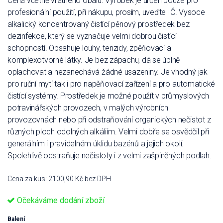
Cena včetně vratného obalu. Výrobek je určen pouze pro
profesionální použití, při nákupu, prosím, uveďte IČ. Vysoce
alkalický koncentrovaný čistící pěnový prostředek bez
dezinfekce, který se vyznačuje velmi dobrou čistící
schopností. Obsahuje louhy, tenzidy, zpěňovací a
komplexotvorné látky. Je bez zápachu, dá se úplně
oplachovat a nezanechává žádné usazeniny. Je vhodný jak
pro ruční mytí tak i pro napěňovací zařízení a pro automatické
čistící systémy. Prostředek je možné použít v průmyslových
potravinářských provozech, v malých výrobních
provozovnách nebo při odstraňování organických nečistot z
různých ploch odolných alkáliím. Velmi dobře se osvědčil při
generálním i pravidelném úklidu bazénů a jejich okolí.
Spolehlivě odstraňuje nečistoty i z velmi zašpiněných podlah.
Cena za kus: 2100,90 Kč bez DPH
Očekáváme dodání zboží
Balení