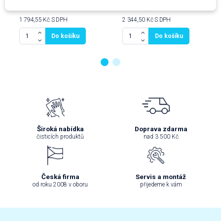
1483,10 Kč
1937,60 Kč
1 794,55 Kč
S DPH
2 344,50 Kč
S DPH
Do košíku
Do košíku
Široká nabídka
Doprava zdarma
čisticích produktů
nad 3 500 Kč
Česká firma
Servis a montáž
od roku 2008 v oboru
přijedeme k vám