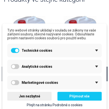
Tyto webové stránky ukládají v souladu se zákony na vaše
zařízení soubory, obecně nazývané cookies. Odsouhlaste
prosím nastavení cookies souborů pro použití webu.
Technické cookies
Analytické cookies
CLEAMEN 650,
CLEAMEN 613, vysoce
neutrální čistič, 20kg +
pěnivý alkalický čistič
vratný kanystr
na udírny, 24kg +
Marketingové cookies
vratný kanystr
cena za kus: 1483,10 Kč bez
cena za kus: 1937,60 Kč bez
DPH
DPH
Očekáváme dodání zboží
Očekáváme dodání zboží
Jen nezbytné
Přijmout vše
prodejní jednotka: ks
prodejní jednotka: ks
Přejít na stránku Podrobně o cookies