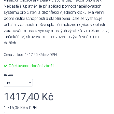
Alkalický chlorovaný pěnivý čisticí a dezinfekční přípravek.
Nejčastější uplatnění je při aplikaci pomocí napěňovacích
systémů pro čištění a dezinfekci v jednom kroku. Má velmi
dobré čisticí schopnosti a stabilní pěnu. Dále se vyznačuje
bělicími vlastnostmi. Své uplatnění nalezne nejvíce v oblasti
zpracování masa a výroby masných výrobků, v mlékárenství,
lahůdkářství, stravovacích provozech (vývařovnách) a i
dalších.
Cena za kus: 1417,40 Kč bez DPH
Očekáváme dodání zboží
Balení
1417,40 Kč
1 715,05 Kč
s DPH