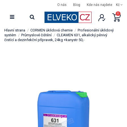
O nás
Blog
Kde nás najdete
Kč
0
Hlavní strana
CORMEN úklidová chemie
Profesionální úklidový
systém
Průmyslové čištění
CLEAMEN 631, alkalický pěnivý
čistící a dezinfekční přípravek, 24kg +kanystr 50,-