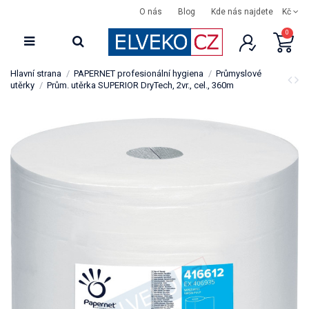
O nás
Blog
Kde nás najdete
Kč
0
Hlavní strana
PAPERNET profesionální hygiena
Průmyslové
utěrky
Prům. utěrka SUPERIOR DryTech, 2vr., cel., 360m