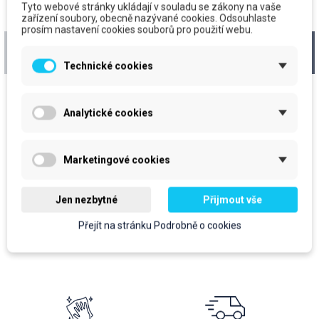
Tyto webové stránky ukládají v souladu se zákony na vaše
zařízení soubory, obecně nazývané cookies. Odsouhlaste
prosím nastavení cookies souborů pro použití webu.
Prům. utěrka
Prům. utěrka
"DUOMINI BLUE" 1000,
"TRIOMINI BLUE", 3vr.,
Technické cookies
2vr.,360m, bal. 2ks
360m, bal. 2ks
cena za kus: 274,40 Kč bez
cena za kus: 662 Kč bez DPH
DPH
Skladem
Analytické cookies
Skladem
prodejní jednotka: bal
prodejní jednotka: bal
1324 Kč
548,80 Kč
Marketingové cookies
1 602,04 Kč
S DPH
664,05 Kč
S DPH
Do košíku
Jen nezbytné
Přijmout vše
Do košíku
Přejít na stránku Podrobně o cookies