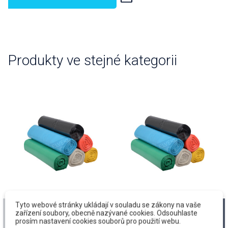
Produkty ve stejné kategorii
Tyto webové stránky ukládají v souladu se zákony na vaše
Pytel 80 LDPE,
Pytel 60 LDPE,
zařízení soubory, obecně nazývané cookies. Odsouhlaste
70x110cm, modrý, rol.
70x110cm, zelený, rol.
prosím nastavení cookies souborů pro použití webu.