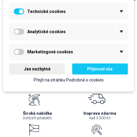
15ks
20ks
cena za kus: 5,90 Kč bez DPH
cena za kus: 5,88 Kč bez DPH
Technické cookies
Skladem
Skladem
prodejní jednotka: rol
prodejní jednotka: rol
Analytické cookies
88,50 Kč
117,50 Kč
107,09 Kč
S DPH
142,18 Kč
S DPH
Marketingové cookies
Do košíku
Do košíku
Jen nezbytné
Přijmout vše
Přejít na stránku Podrobně o cookies
Široká nabídka
Doprava zdarma
čisticích produktů
nad 3 500 Kč