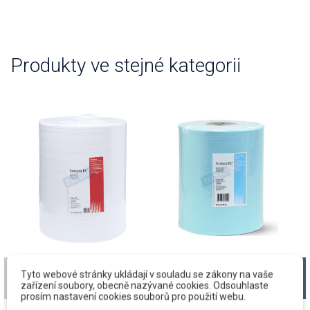
Produkty ve stejné kategorii
SONTARA EC,
SONTARA EC,
Tyto webové stránky ukládají v souladu se zákony na vaše
30x38cm, 400 útr., bílá,
30x34cm, 400 útr.,
zařízení soubory, obecně nazývané cookies. Odsouhlaste
role
tyrkys/M, role
prosím nastavení cookies souborů pro použití webu.