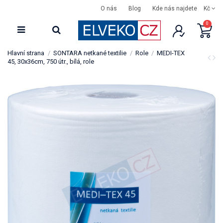
O nás
Blog
Kde nás najdete
Kč
0
Hlavní strana
SONTARA netkané textilie
Role
MEDI-TEX
45, 30x36cm, 750 útr., bílá, role