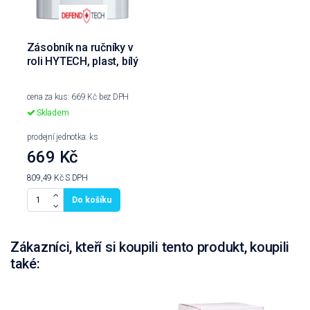
Zásobník na ručníky v
roli HYTECH, plast, bílý
cena za kus: 669 Kč bez DPH
Skladem
prodejní jednotka: ks
669 Kč
809,49 Kč
S DPH
Do košíku
Zákazníci, kteří si koupili tento produkt, koupili
také: