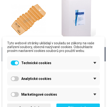
Tyto webové stránky ukládají v souladu se zákony na vaše
zařízení soubory, obecně nazývané cookies. Odsouhlaste
Vonná závěska gelová
N-TEX 55, 42x40cm,
prosím nastavení cookies souborů pro použití webu.
Hang Tag, Mango
bílý, 150ks/krt
Technické cookies
cena za kus: 102 Kč bez DPH
cena za kus: 878,30 Kč bez
DPH
Skladem
Očekáváme dodání zboží
Analytické cookies
prodejní jednotka: ks
prodejní jednotka: krt
102 Kč
878,30 Kč
Marketingové cookies
123,42 Kč
S DPH
1 062,74 Kč
S DPH
Do košíku
Do košíku