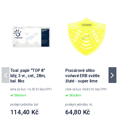
Toal. papír "TOP 8"
Pisoárové sítko
bílý, 3 vr., cel., 28m,
voňavé ERB světle
bal. 8ks
žluté - super lime
cena za kus: 14,30 Kč bez DPH
cena za kus: 64,80 Kč bez DPH
Skladem
Skladem
prodejní jednotka: bal
prodejní jednotka: ks
114,40 Kč
64,80 Kč