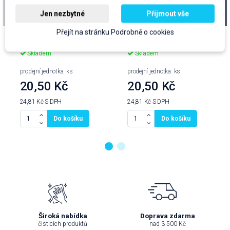
Rukavice gumové
Rukavice gumové
Jen nezbytné
Přijmout vše
PROLIX, vel.č.8, M
PROLIX, vel.č.9, L
Přejít na stránku Podrobně o cookies
cena za kus: 20,50 Kč bez DPH
cena za kus: 20,50 Kč bez DPH
Skladem
Skladem
prodejní jednotka: ks
prodejní jednotka: ks
20,50 Kč
20,50 Kč
24,81 Kč
S DPH
24,81 Kč
S DPH
Do košíku
Do košíku
Široká nabídka
Doprava zdarma
čisticích produktů
nad 3 500 Kč