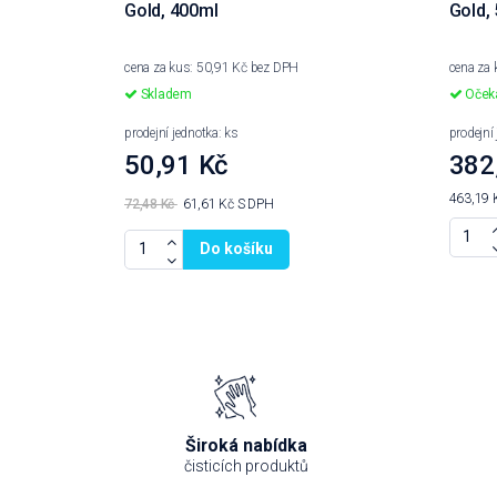
Gold, 400ml
Gold,
cena za kus: 50,91 Kč bez DPH
cena za
Skladem
Očeká
prodejní jednotka: ks
prodejní
50,91 Kč
382
463,19 
72,48 Kč
61,61 Kč
S DPH
Do košíku
Široká nabídka
čisticích produktů