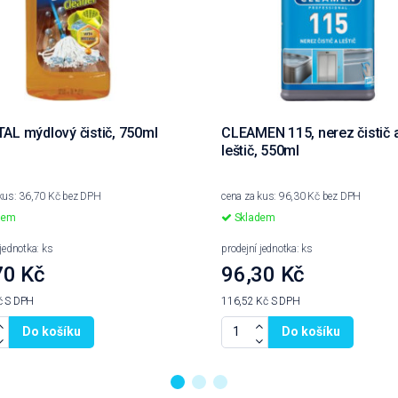
AL mýdlový čistič, 750ml
CLEAMEN 115, nerez čistič 
leštič, 550ml
kus: 36,70 Kč bez DPH
cena za kus: 96,30 Kč bez DPH
dem
Skladem
 jednotka: ks
prodejní jednotka: ks
70 Kč
96,30 Kč
č
S DPH
116,52 Kč
S DPH
Do košíku
Do košíku