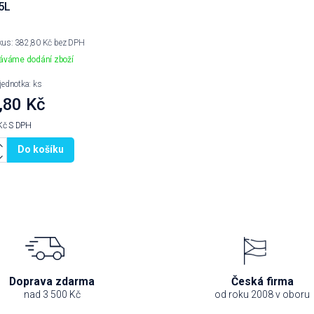
 5L
 kus: 382,80 Kč bez DPH
váme dodání zboží
 jednotka: ks
,80 Kč
Kč
S DPH
Do košíku
Doprava zdarma
Česká firma
nad 3 500 Kč
od roku 2008 v oboru