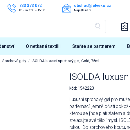
733 373 072
obchod@elveko.cz
Po - Pá 7:00 – 15:00
Napište nám
denství
O netkané textilii
Staňte se partnerem
B
Sprchové gely
ISOLDA luxusní sprchový gel, Gold, 75ml
ISOLDA luxusní
kód:
1542223
Luxusní sprchový gel pro muže
parfemací, jemně očistí pokožk
kterou se jinde platí zlatem a
zrelaxujte své tělo i mysl. ISO
rukou. Do sprchového koutu, 