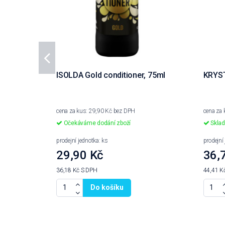
ISOLDA Gold conditioner, 75ml
KRYST
cena za kus: 29,90 Kč bez DPH
cena za 
Očekáváme dodání zboží
Skla
prodejní jednotka: ks
prodejní
29,90 Kč
36,
36,18 Kč
S DPH
44,41 K
Do košíku