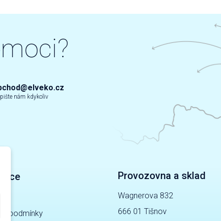
omoci?
bchod@elveko.cz
pište nám kdykoliv
Provozovna a sklad
mace
Wagnerova 832
gy
666 01 Tišnov
ní podmínky