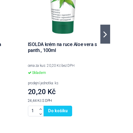
a
ISOLDA krém na ruce Aloe vera s
CLEAMEN
panth., 100ml
1L
cena za kus: 20,20 Kč bez DPH
cena za kus
Skladem
Skladem
prodejní jednotka: ks
prodejní jed
20,20 Kč
77,20
24,44 Kč
S DPH
93,41 Kč
S 
Do košíku