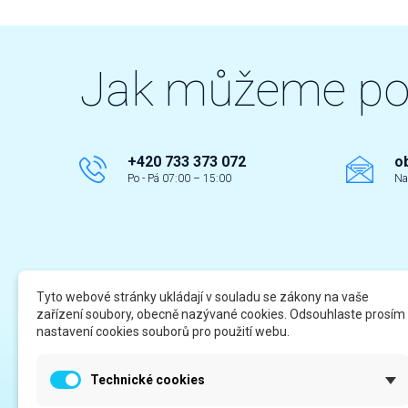
Jak můžeme p
+420 733 373 072
o
Po - Pá 07:00 – 15:00
Na
Tyto webové stránky ukládají v souladu se zákony na vaše
zařízení soubory, obecně nazývané cookies. Odsouhlaste prosím
Odkazy
Infor
nastavení cookies souborů pro použití webu.
Registrace - více informací
Katalo
Technické cookies
Servis a poradenství
Obchod