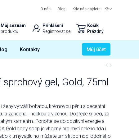
O nás
Blog
Kde nás najdete
Kč
Můj seznam
Přihlášení
Košík
produktů
Registrovat se
Prázdný
log
Kontakty
Můj účet
 sprchový gel, Gold, 75ml
 i ženy vytváří bohatou, krémovou pěnu s decentní
u a zanechá ji hebkou a vláčnou. Dopřejte si péči, za
 drahým kamením. Ponořte se do pozitivní energie a
LDA Gold body soap je vhodný pro mytí celého těla i
nebo k umyvadlu ho můžete umístit pomocí odolného