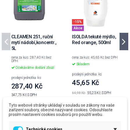
-15%
Akce
CLEAMEN 251, ruční
ISOLDA tekuté mýdlo,
mytí nádobí,koncentr.,
Red orange, 500ml
5L
cena za kus: 287,40 Kč bez
cena za kus: 45,65 Kč bez DPH
DPH
Skladem
Očekáváme dodání zboží
prodejní jednotka: ks
prodejní jednotka: ks
45,65 Kč
287,40 Kč
64,98 Kč
55,23 Kč
S DPH
347,75 Kč
S DPH
Do košíku
Do košíku
Tyto webové stránky ukládají v souladu se zákony na vaše
zařízení soubory, obecně nazývané cookies. Odsouhlaste
prosím nastavení cookies souborů pro použití webu.
Technické cookies