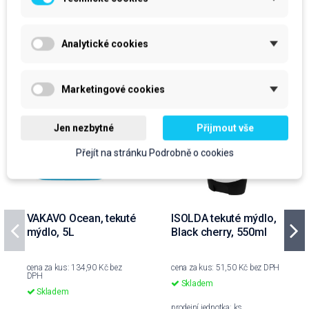
Produkty ve stejné kategorii
Analytické cookies
Marketingové cookies
Jen nezbytné
Přijmout vše
Přejít na stránku Podrobně o cookies
VAKAVO Ocean, tekuté
ISOLDA tekuté mýdlo,
mýdlo, 5L
Black cherry, 550ml
cena za kus: 134,90 Kč bez
cena za kus: 51,50 Kč bez DPH
DPH
Skladem
Skladem
prodejní jednotka: ks