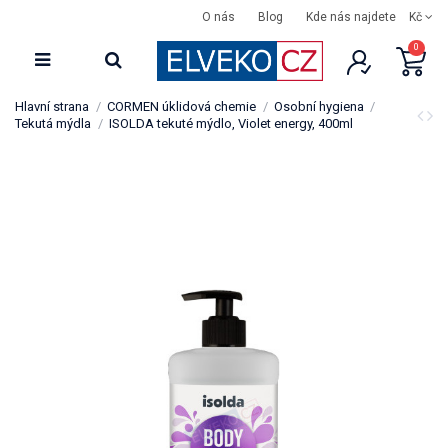
O nás
Blog
Kde nás najdete
Kč
0
Hlavní strana
CORMEN úklidová chemie
Osobní hygiena
Tekutá mýdla
ISOLDA tekuté mýdlo, Violet energy, 400ml