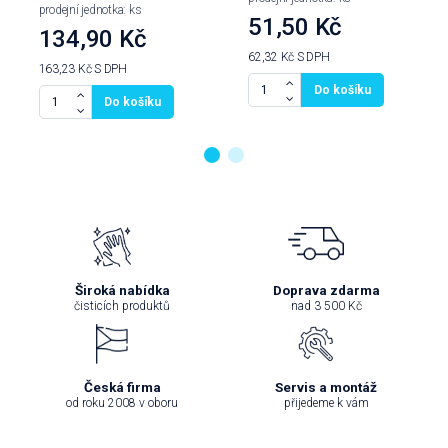
prodejní jednotka: ks
51,50 Kč
134,90 Kč
62,32 Kč
S DPH
163,23 Kč
S DPH
Do košíku
Do košíku
Široká nabídka
Doprava zdarma
čisticích produktů
nad 3 500 Kč
Česká firma
Servis a montáž
od roku 2008 v oboru
přijedeme k vám