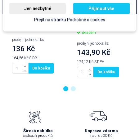
tekutá pasta na ruce,
tekutá pasta na ruce
Jen nezbytné
Přijmout vše
sada X, 700g
2kg, GROUP-
náhr.náplň
Přejít na stránku Podrobně o cookies
cena za kus: 136 Kč bez DPH
cena za kus: 143,90 Kč bez
DPH
Skladem
Skladem
prodejní jednotka: ks
prodejní jednotka: ks
136 Kč
143,90 Kč
164,56 Kč
S DPH
174,12 Kč
S DPH
Do košíku
Do košíku
Široká nabídka
Doprava zdarma
čisticích produktů
nad 3 500 Kč