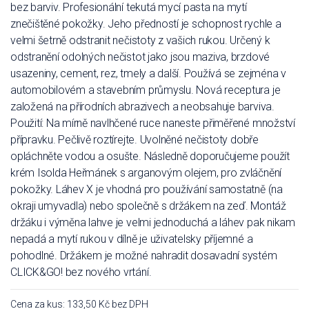
bez barviv. Profesionální tekutá mycí pasta na mytí
znečištěné pokožky. Jeho předností je schopnost rychle a
velmi šetrně odstranit nečistoty z vašich rukou. Určený k
odstranění odolných nečistot jako jsou maziva, brzdové
usazeniny, cement, rez, tmely a další. Používá se zejména v
automobilovém a stavebním průmyslu. Nová receptura je
založená na přírodních abrazivech a neobsahuje barviva.
Použití: Na mírně navlhčené ruce naneste přiměřené množství
přípravku. Pečlivě roztírejte. Uvolněné nečistoty dobře
opláchněte vodou a osušte. Následně doporučujeme použít
krém Isolda Heřmánek s arganovým olejem, pro zvláčnění
pokožky. Láhev X je vhodná pro používání samostatně (na
okraji umyvadla) nebo společně s držákem na zeď. Montáž
držáku i výměna lahve je velmi jednoduchá a láhev pak nikam
nepadá a mytí rukou v dílně je uživatelsky příjemné a
pohodlné. Držákem je možné nahradit dosavadní systém
CLICK&GO! bez nového vrtání.
Cena za kus: 133,50 Kč bez DPH