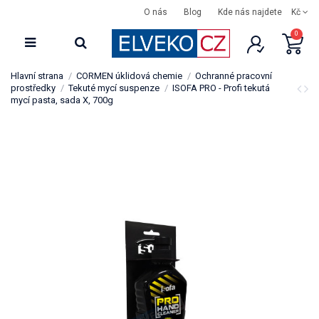
O nás
Blog
Kde nás najdete
Kč
0
Hlavní strana
CORMEN úklidová chemie
Ochranné pracovní
prostředky
Tekuté mycí suspenze
ISOFA PRO - Profi tekutá
mycí pasta, sada X, 700g