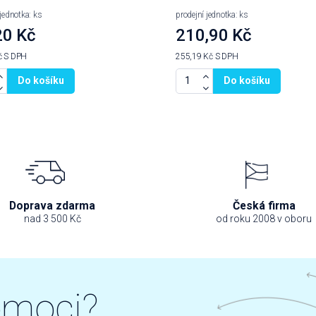
 jednotka: ks
prodejní jednotka: ks
20 Kč
210,90 Kč
č
S DPH
255,19 Kč
S DPH
Do košíku
Do košíku
Doprava zdarma
Česká firma
nad 3 500 Kč
od roku 2008 v oboru
omoci?