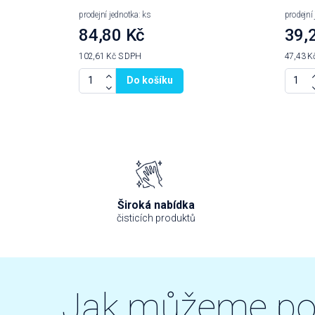
prodejní jednotka: ks
prodejní
84,80 Kč
39,
102,61 Kč
S DPH
47,43 K
Do košíku
Široká nabídka
čisticích produktů
Jak můžeme p