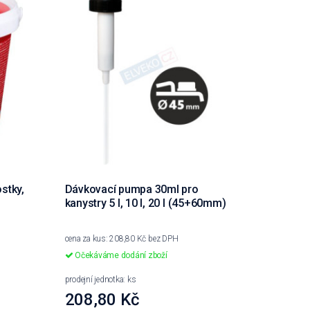
stky,
Dávkovací pumpa 30ml pro
kanystry 5 l, 10 l, 20 l (45+60mm)
cena za kus: 208,80 Kč bez DPH
Očekáváme dodání zboží
prodejní jednotka: ks
208,80 Kč