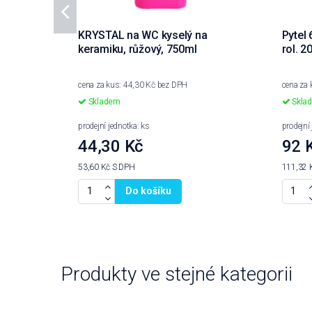
KRYSTAL na WC kyselý na
Pytel
keramiku, růžový, 750ml
rol. 2
cena za kus: 44,30 Kč bez DPH
cena za 
Skladem
Skla
prodejní jednotka: ks
prodejní 
44,30 Kč
92 
53,60 Kč
S DPH
111,32 
Do košíku
Produkty ve stejné kategorii