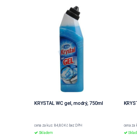
KRYSTAL WC gel, modrý, 750ml
KRYST
cena za kus: 84,80 Kč bez DPH
cena za 
Skladem
Skla