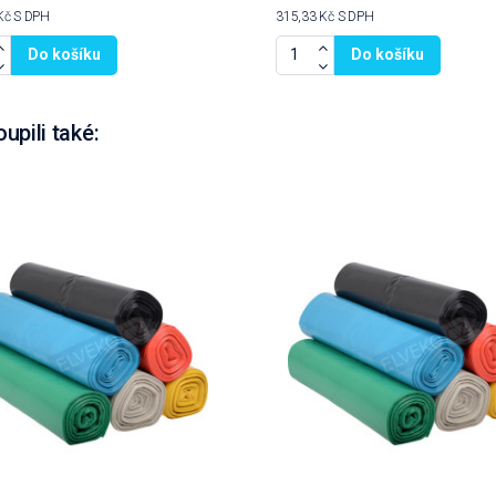
Kč
S DPH
315,33 Kč
S DPH
Do košíku
Do košíku
oupili také: