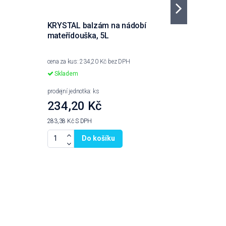
KRYSTAL balzám na nádobí
CLEAMEN 
mateřídouška, 5L
podlah, 
cena za kus: 234,20 Kč bez DPH
cena za kus
Skladem
Skladem
prodejní jednotka: ks
prodejní jed
234,20 Kč
448,7
283,38 Kč
S DPH
542,93 Kč
Do košíku