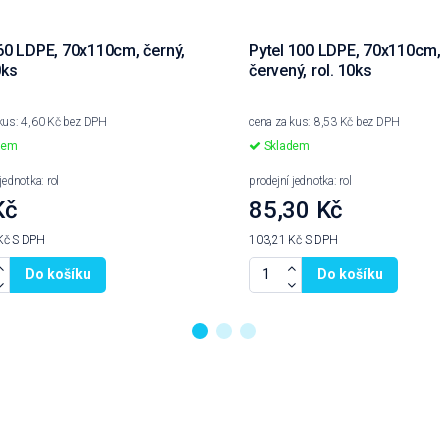
 60 LDPE, 70x110cm, černý,
Pytel 100 LDPE, 70x110cm,
0ks
červený, rol. 10ks
kus: 4,60 Kč bez DPH
cena za kus: 8,53 Kč bez DPH
dem
Skladem
jednotka: rol
prodejní jednotka: rol
Kč
85,30 Kč
Kč
S DPH
103,21 Kč
S DPH
Do košíku
Do košíku