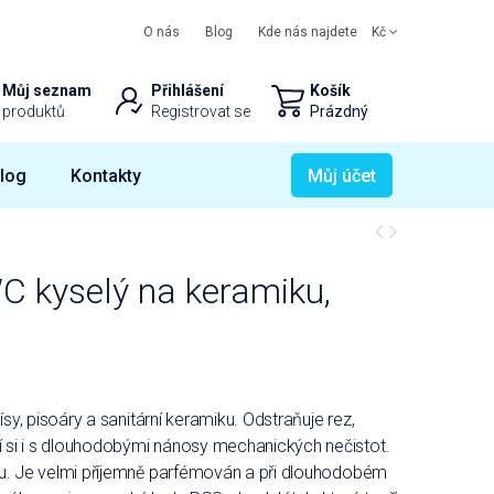
O nás
Blog
Kde nás najdete
Kč
Můj seznam
Přihlášení
Košík
produktů
Registrovat se
Prázdný
log
Kontakty
Můj účet
 kyselý na keramiku,
ísy, pisoáry a sanitární keramiku. Odstraňuje rez,
 si i s dlouhodobými nánosy mechanických nečistot.
ou. Je velmi příjemně parfémován a při dlouhodobém