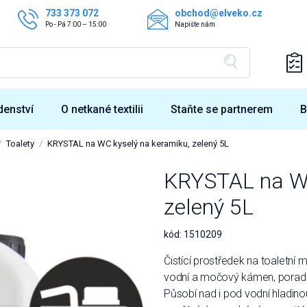
733 373 072
obchod@elveko.cz
Po - Pá 7:00 – 15:00
Napište nám
denství
O netkané textilii
Staňte se partnerem
B
Toalety
KRYSTAL na WC kyselý na keramiku, zelený 5L
KRYSTAL na WC
zelený 5L
kód:
1510209
Čistící prostředek na toaletní m
vodní a močový kámen, poradí
Působí nad i pod vodní hladin