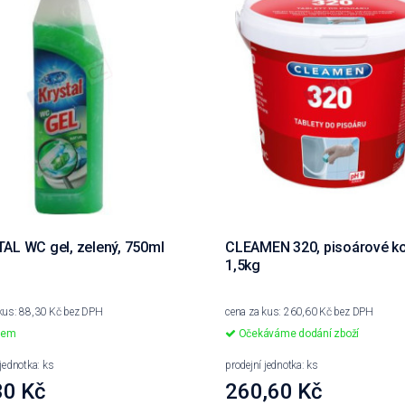
AL WC gel, zelený, 750ml
CLEAMEN 320, pisoárové ko
1,5kg
kus: 88,30 Kč bez DPH
cena za kus: 260,60 Kč bez DPH
dem
Očekáváme dodání zboží
 jednotka: ks
prodejní jednotka: ks
30 Kč
260,60 Kč