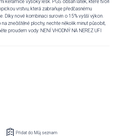
ní keramice vysoký lesk. PGS obsah látek, které tvoří
opickou vrstvu, která zabraňuje předčasnému
e. Díky nové kombinaci surovin o 15% vyšší výkon.
o na znečištěné plochy, nechte několik minut působit,
chněte proudem vody. NENÍ VHODNÝ NA NEREZ UFI
Přidat do Můj seznam