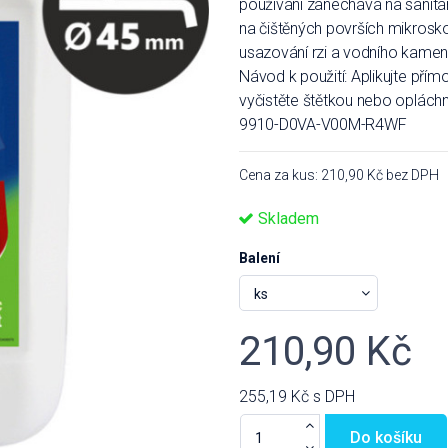
používání zanechává na sanitár
na čištěných površích mikrosk
usazování rzi a vodního kamen
Návod k použití: Aplikujte přím
vyčistěte štětkou nebo oplá
9910-D0VA-V00M-R4WF
Cena za kus: 210,90 Kč bez DPH
Skladem
Balení
210,90 Kč
255,19 Kč
s DPH
Do košíku