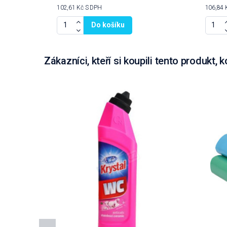
102,61 Kč
S DPH
106,84 
Do košíku
Zákazníci, kteří si koupili tento produkt, k