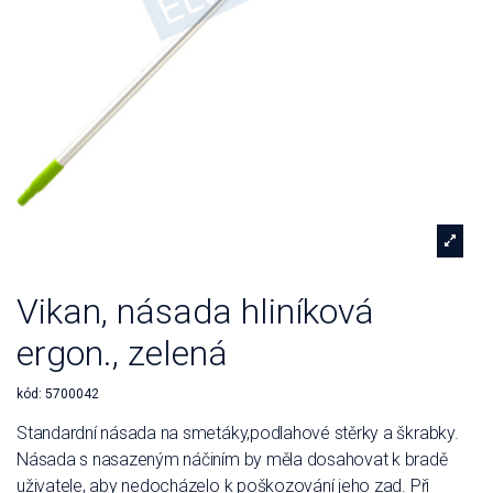
Vikan, násada hliníková
ergon., zelená
kód:
5700042
Standardní násada na smetáky,podlahové stěrky a škrabky.
Násada s nasazeným náčiním by měla dosahovat k bradě
uživatele, aby nedocházelo k poškozování jeho zad. Při