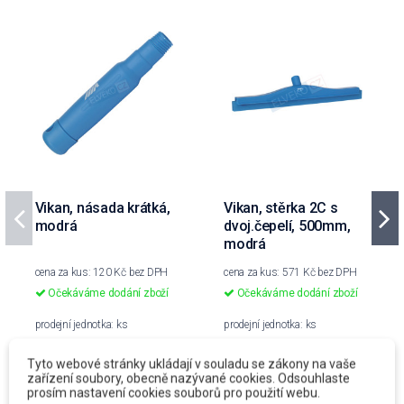
Vikan, násada krátká,
Vikan, stěrka 2C s
modrá
dvoj.čepelí, 500mm,
modrá
cena za kus: 120 Kč bez DPH
cena za kus: 571 Kč bez DPH
Očekáváme dodání zboží
Očekáváme dodání zboží
prodejní jednotka: ks
prodejní jednotka: ks
120 Kč
571 Kč
Tyto webové stránky ukládají v souladu se zákony na vaše
zařízení soubory, obecně nazývané cookies. Odsouhlaste
145,20 Kč
S DPH
690,91 Kč
S DPH
prosím nastavení cookies souborů pro použití webu.