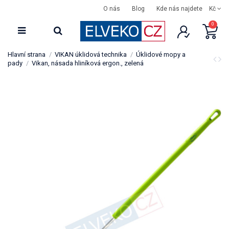
O nás
Blog
Kde nás najdete
Kč
0
Hlavní strana
VIKAN úklidová technika
Úklidové mopy a
pady
Vikan, násada hliníková ergon., zelená