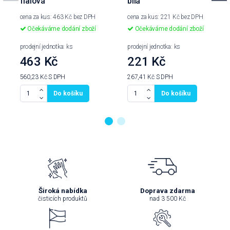
fialová
bílá
cena za kus: 463 Kč bez DPH
cena za kus: 221 Kč bez DPH
Očekáváme dodání zboží
Očekáváme dodání zboží
prodejní jednotka: ks
prodejní jednotka: ks
463 Kč
221 Kč
560,23 Kč
S DPH
267,41 Kč
S DPH
Do košíku
Do košíku
Široká nabídka
Doprava zdarma
čisticích produktů
nad 3 500 Kč