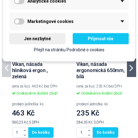
Analytické cookies
Marketingové cookies
Jen nezbytné
Přijmout vše
Přejít na stránku Podrobně o cookies
Vikan, násada
Vikan, násada
hliníková ergon.,
ergonomická 650mm,
zelená
bílá
cena za kus: 463 Kč bez DPH
cena za kus: 235 Kč bez DPH
Očekáváme dodání zboží
Očekáváme dodání zboží
prodejní jednotka: ks
prodejní jednotka: ks
463 Kč
235 Kč
560,23 Kč
S DPH
284,35 Kč
S DPH
Do košíku
Do košíku