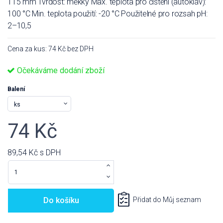
115 mm Tvrdost: měkký Max. teplota pro čištění (autokláv):
100 °C Min. teplota použití: -20 °C Použitelné pro rozsah pH:
2–10,5
Cena za kus: 74 Kč bez DPH
Očekáváme dodání zboží
Balení
74 Kč
89,54 Kč
s DPH
Do košíku
Přidat do Můj seznam