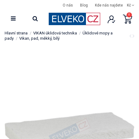
O nás
Blog
Kde nás najdete
Kč
0
Hlavní strana
VIKAN úklidová technika
Úklidové mopy a
pady
Vikan, pad, měkký, bílý