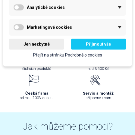
Analytické cookies
Do košíku
Do košíku
Marketingové cookies
Jen nezbytné
Přijmout vše
Přejít na stránku Podrobně o cookies
Široká nabídka
Doprava zdarma
čisticích produktů
nad 3 500 Kč
Česká firma
Servis a montáž
od roku 2008 v oboru
přijedeme k vám
Jak můžeme pomoci?