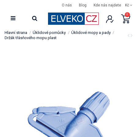
O nás
Blog
Kde nás najdete
Kč
0
Hlavní strana
Úklidové pomůcky
Úklidové mopy a pady
Držák třásňového mopu plast