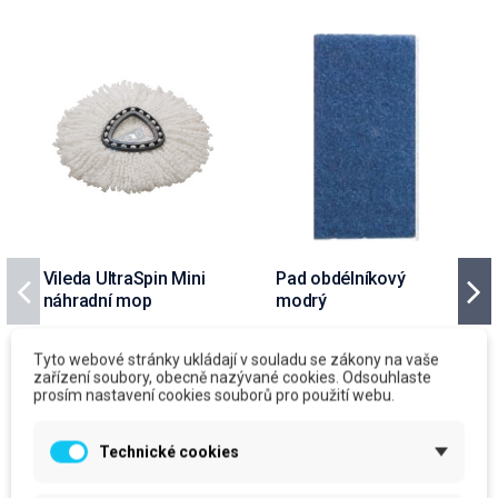
Vileda UltraSpin Mini
Pad obdélníkový
náhradní mop
modrý
cena za kus: 147 Kč bez DPH
cena za kus: 49 Kč bez DPH
Tyto webové stránky ukládají v souladu se zákony na vaše
zařízení soubory, obecně nazývané cookies. Odsouhlaste
Očekáváme dodání zboží
Skladem
prosím nastavení cookies souborů pro použití webu.
prodejní jednotka: ks
prodejní jednotka: ks
147 Kč
49 Kč
Technické cookies
177,87 Kč
S DPH
59,29 Kč
S DPH